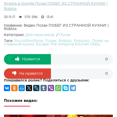
Искать в Google Поззи ПОБЕГ ИЗ СТРАННОЙ КУХНИ! |
Roblox
25-11-17
570 596
13:41
Название: Видео Поззи ПОБЕГ ИЗ СТРАННОЙ КУХНИ! |
Roblox
Категории:
Для мальчиков
/
Поззи
Теги:
PozzitifonShow
Поззи
Roblox
Роблокс
Побег из
странной кухни
Escape The Amazing Kitchen Obby
Нравится
0
Не нравится
0
Понравился ролик? Поделиться с друзьями:
Похожее видео: