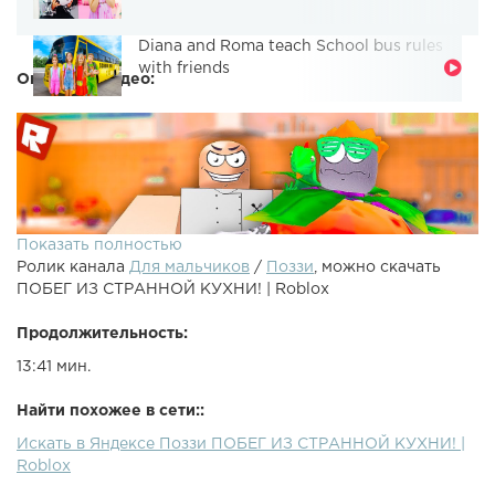
Diana and Roma teach School bus rules
with friends
Описание видео:
Показать полностью
Ролик канала
Для мальчиков
/
Поззи
, можно скачать
ПОБЕГ ИЗ СТРАННОЙ КУХНИ! | Roblox
Продолжительность:
13:41 мин.
●Спасибо за Лайк и Подписку Бро (^ヮ^)/●Roblox - Побег
Найти похожее в сети::
из безумной кухни в режиме Escape The Amazing Kitchen
Искать в Яндексе Поззи ПОБЕГ ИЗ СТРАННОЙ КУХНИ! |
Obby!●Предыдущий ролик - ●Рандом ролик - ● - Моя
Roblox
Инста● - Моя страничка ВК● - Группа ВК