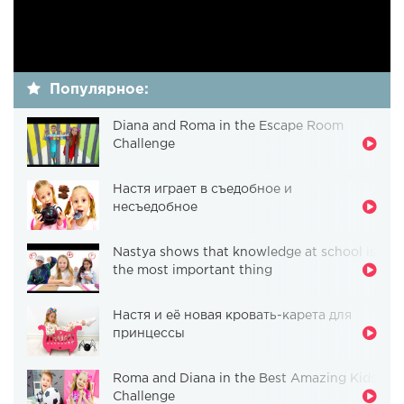
Популярное:
Diana and Roma in the Escape Room
Challenge
Настя играет в съедобное и
несъедобное
Nastya shows that knowledge at school is
the most important thing
Настя и её новая кровать-карета для
принцессы
Roma and Diana in the Best Amazing Kids
Challenge