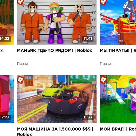
14:22
11:41
ox
МАНЬЯК ГДЕ-ТО РЯДОМ! | Roblox
МЫ ПИРАТЫ! | R
Поззи
Поззи
12:23
11:33
МОЯ МАШИНА ЗА 1.500.000 $$$ |
МОЙ ВРАГ! | Ro
Roblox