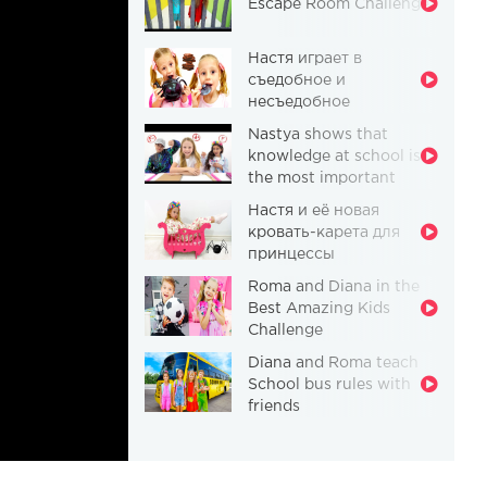
Escape Room Challenge
Настя играет в
съедобное и
несъедобное
Nastya shows that
knowledge at school is
the most important
thing
Настя и её новая
кровать-карета для
принцессы
Roma and Diana in the
Best Amazing Kids
Challenge
Diana and Roma teach
School bus rules with
friends