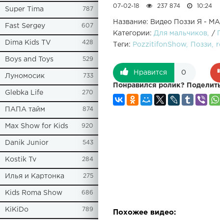
07-02-18
237 874
10:24
Super Tima
787
Название: Видео Поззи Я - М
Fast Sergey
607
Категории:
Для мальчиков
/
Dima Kids TV
428
Теги:
PozzitifonShow
Поззи
r
Boys and Toys
529
Нравится
0
Луномосик
733
Понравился ролик? Поделить
Glebka Life
270
ПАПА тайм
874
Max Show for Kids
920
Danik Junior
543
Kostik Tv
284
Илья и Картонка
275
Kids Roma Show
686
KiKiDo
789
Похожее видео: