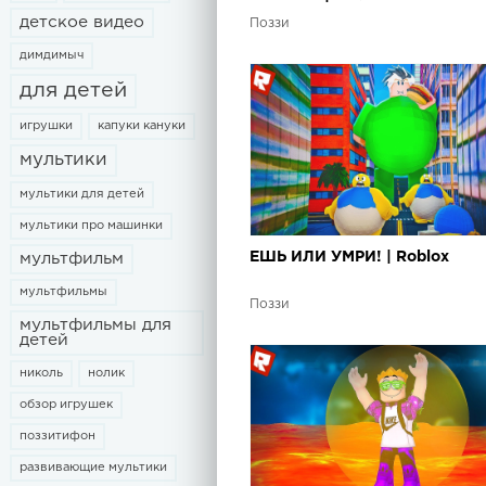
детское видео
Поззи
димдимыч
для детей
игрушки
капуки кануки
мультики
мультики для детей
мультики про машинки
ЕШЬ ИЛИ УМРИ! | Roblox
мультфильм
мультфильмы
Поззи
мультфильмы для
детей
николь
нолик
обзор игрушек
поззитифон
развивающие мультики