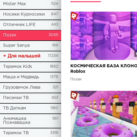
Mister Max
1124
Носики Курносики
847
Отличник LIFE
443
Поззи
3095
Super Senya
199
+ Для малышей
17234
КОСМИЧЕСКАЯ БАЗА КЛОНО
Теремок Kids
1862
Roblox
Маша и Медведь
1279
Поззи
Грузовичок Лева
321
Песенки ТВ
453
ТВ Деткам
1180
Анимашка
561
Познавашка
Теремок ТВ
3319