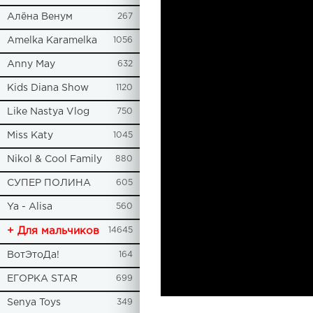
Алёна Венум
267
Amelka Karamelka
1056
Anny May
632
Kids Diana Show
1120
Like Nastya Vlog
750
Miss Katy
1045
Nikol & Cool Family
880
СУПЕР ПОЛИНА
605
Ya - Alisa
560
+ Для мальчиков
14645
ВотЭтоДа!
164
ЕГОРКА STAR
699
Senya Toys
349