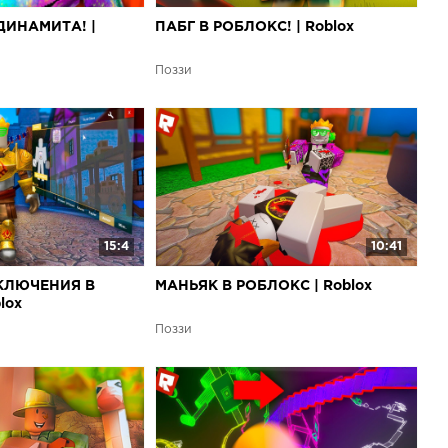
ДИНАМИТА! |
ПАБГ В РОБЛОКС! | Roblox
Поззи
15:4
10:41
КЛЮЧЕНИЯ В
МАНЬЯК В РОБЛОКС | Roblox
lox
Поззи