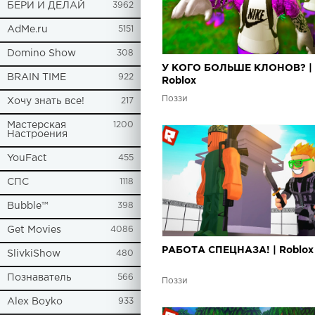
БЕРИ И ДЕЛАЙ
3962
AdMe.ru
5151
Domino Show
308
У КОГО БОЛЬШЕ КЛОНОВ? |
BRAIN TIME
922
Roblox
Поззи
Хочу знать все!
217
Мастерская
1200
Настроения
YouFact
455
СПС
1118
Bubble™
398
Get Movies
4086
РАБОТА СПЕЦНАЗА! | Roblox
SlivkiShow
480
Познаватель
566
Поззи
Alex Boyko
933