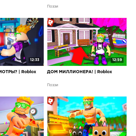
Поззи
12:33
12:59
ОТРЫ? | Roblox
ДОМ МИЛЛИОНЕРА! | Roblox
Поззи