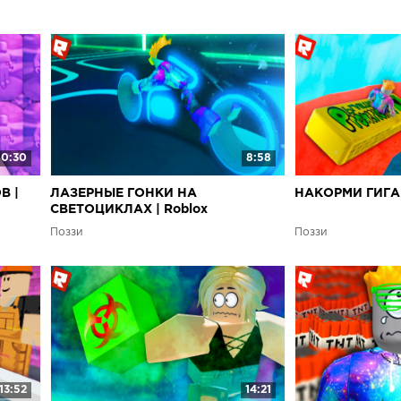
10:30
8:58
В |
ЛАЗЕРНЫЕ ГОНКИ НА
НАКОРМИ ГИГАН
СВЕТОЦИКЛАХ | Roblox
Поззи
Поззи
13:52
14:21