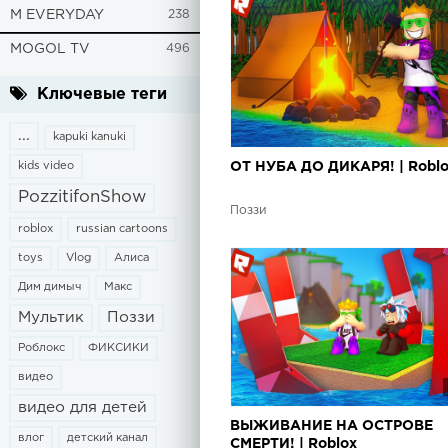
M EVERYDAY
238
MOGOL TV
496
Ключевые теги
...
kapuki kanuki
kids video
ОТ НУБА ДО ДИКАРЯ! | Robl
PozzitifonShow
Поззи
roblox
russian cartoons
toys
Vlog
Алиса
Дим димыч
Макс
Мультик
Поззи
Роблокс
ФИКСИКИ
видео
видео для детей
ВЫЖИВАНИЕ НА ОСТРОВЕ
влог
детский канал
СМЕРТИ! | Roblox