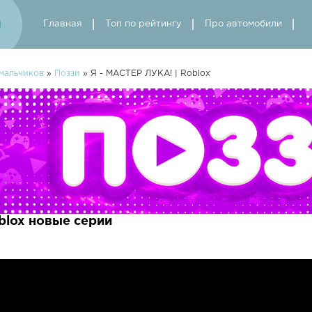
Главная
Топ по рейтингу
Про автомобили
мальчиков
»
Поззи
» Я - МАСТЕР ЛУКА! | Roblox
blox новые серии