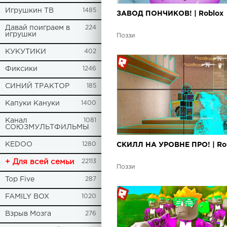
Игрушкин ТВ
1485
ЗАВОД ПОНЧИКОВ! | Roblox
Давай поиграем в
224
игрушки
Поззи
КУКУТИКИ
402
Фиксики
1246
СИНИЙ ТРАКТОР
185
Капуки Кануки
1400
Канал
1081
СОЮЗМУЛЬТФИЛЬМЫ
KEDOO
1280
СКИЛЛ НА УРОВНЕ ПРО! | Ro
+ Для всей семьи
22113
Поззи
Top Five
287
FAMILY BOX
1020
Взрыв Мозга
276