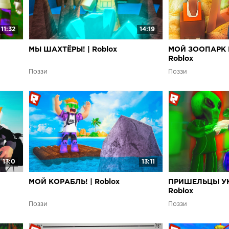
11:32
14:19
МЫ ШАХТЁРЫ! | Roblox
МОЙ ЗООПАРК В
Roblox
Поззи
Поззи
13:0
13:11
МОЙ КОРАБЛЬ! | Roblox
ПРИШЕЛЬЦЫ УК
Roblox
Поззи
Поззи