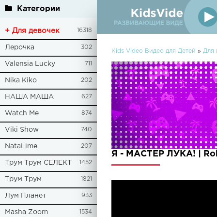
Категории
+ Для девочек
16318
Лерочка
302
Kids Video Видео для Детей
»
Для 
Valensia Lucky
711
Nika Kiko
202
НАША МАША
627
Watch Me
874
Viki Show
740
NataLime
207
Я - МАСТЕР ЛУКА! | Ro
Трум Трум СЕЛЕКТ
1452
Трум Трум
1821
Лум Планет
933
Masha Zoom
1534