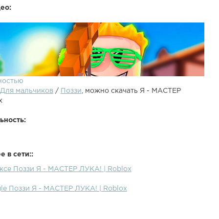
ео:
ностью
Для мальчиков
/
Поззи
, можно скачать Я - МАСТЕР
x
ьность:
 в сети::
ксе Поззи Я - МАСТЕР ЛУКА! | Roblox
айк и Подписку Бро (^ヮ^)/●Roblox - Мастер лука в новом
Z!●Предыдущий ролик - ●Рандом ролик - ● - Моя Инста●
le Поззи Я - МАСТЕР ЛУКА! | Roblox
ка ВК● - Группа ВК