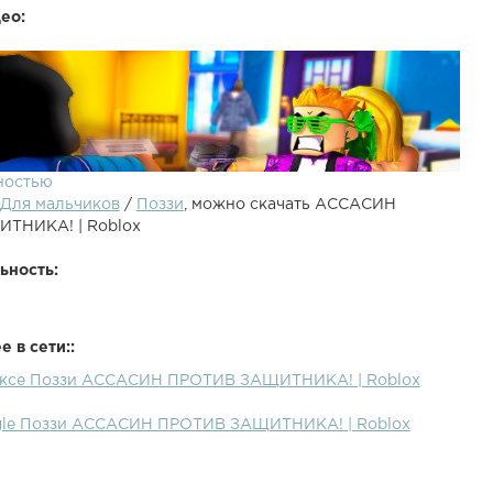
ео:
ностью
Для мальчиков
/
Поззи
, можно скачать АССАСИН
ТНИКА! | Roblox
ьность:
 в сети::
ексе Поззи АССАСИН ПРОТИВ ЗАЩИТНИКА! | Roblox
айк и Подписку Бро (^ヮ^)/●Roblox - Спасаю людей от
име Silent Assassin!●Предыдущий ролик - ●Рандом ролик
gle Поззи АССАСИН ПРОТИВ ЗАЩИТНИКА! | Roblox
та● - Моя страничка ВК● - Группа ВК