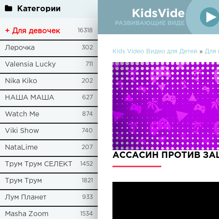
Категории
+ Для девочек
16318
Лерочка
302
Kids Video Видео для Детей
»
Для 
Valensia Lucky
711
Nika Kiko
202
НАША МАША
627
Watch Me
874
Viki Show
740
NataLime
207
АССАСИН ПРОТИВ ЗАЩИ
Трум Трум СЕЛЕКТ
1452
Трум Трум
1821
Лум Планет
933
Masha Zoom
1534