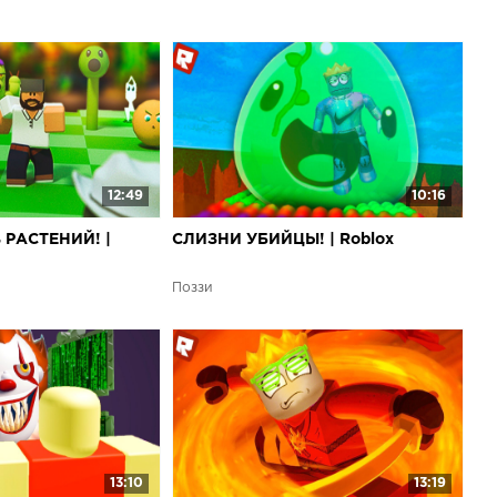
12:49
10:16
РАСТЕНИЙ! |
СЛИЗНИ УБИЙЦЫ! | Roblox
Поззи
13:10
13:19