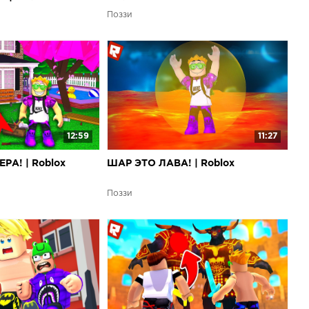
Поззи
12:59
11:27
А! | Roblox
ШАР ЭТО ЛАВА! | Roblox
Поззи