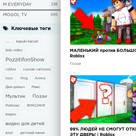
M EVERYDAY
238
MOGOL TV
496
Ключевые теги
...
kapuki kanuki
kids video
МАЛЕНЬКИЙ против БОЛЬШО
Roblox
PozzitifonShow
Поззи
roblox
russian cartoons
toys
Vlog
Алиса
Дим димыч
Макс
Мультик
Поззи
Роблокс
ФИКСИКИ
видео
видео для детей
99% ЛЮДЕЙ НЕ СМОГУТ ОТК
влог
детский канал
ЭТУ ДВЕРЬ! | Roblox