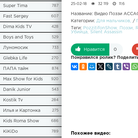
25-02-18
32 119
11:6
Super Tima
787
Название: Видео Поззи АСС
Fast Sergey
607
Категории:
Для мальчиков
/
Dima Kids TV
428
Теги:
PozzitifonShow
Поззи
Убийца
Silent Assassin
Boys and Toys
529
Луномосик
733
Нравится
0
Понравился ролик? Поделить
Glebka Life
270
ПАПА тайм
874
Max Show for Kids
920
Danik Junior
543
Kostik Tv
284
Илья и Картонка
275
Kids Roma Show
686
KiKiDo
789
Похожее видео: