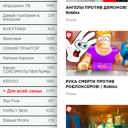
Игрушкин ТВ
1485
АНГЕЛЫ ПРОТИВ ДЕМОНОВ! 
Roblox
Давай поиграем в
224
игрушки
Поззи
КУКУТИКИ
402
Фиксики
1246
СИНИЙ ТРАКТОР
185
Капуки Кануки
1400
Канал
1081
СОЮЗМУЛЬТФИЛЬМЫ
KEDOO
1280
РУКА СМЕРТИ ПРОТИВ
РОБЛОКСЕРОВ! | Roblox
+ Для всей семьи
22113
Поззи
Top Five
287
FAMILY BOX
1020
Взрыв Мозга
276