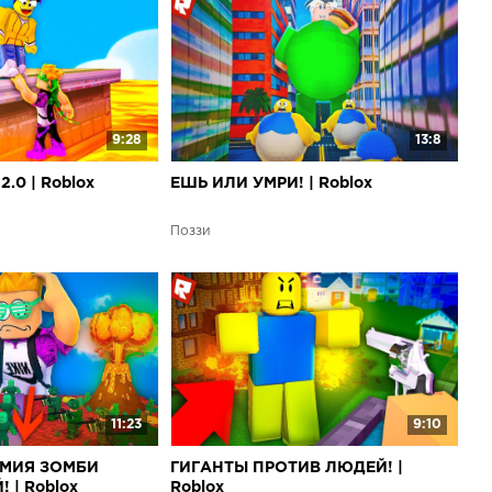
9:28
13:8
.0 | Roblox
ЕШЬ ИЛИ УМРИ! | Roblox
Поззи
11:23
9:10
РМИЯ ЗОМБИ
ГИГАНТЫ ПРОТИВ ЛЮДЕЙ! |
 | Roblox
Roblox