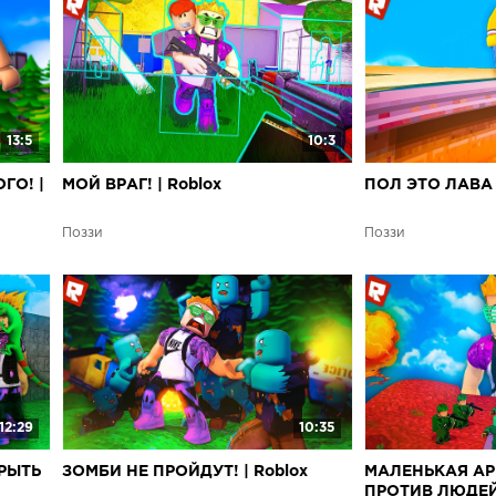
13:5
10:3
ГО! |
МОЙ ВРАГ! | Roblox
ПОЛ ЭТО ЛАВА 2
Поззи
Поззи
12:29
10:35
РЫТЬ
ЗОМБИ НЕ ПРОЙДУТ! | Roblox
МАЛЕНЬКАЯ А
ПРОТИВ ЛЮДЕЙ!