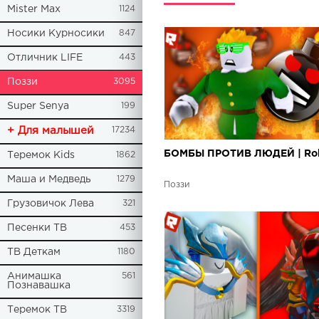
Mister Max
1124
Носики Курносики
847
Отличник LIFE
443
Поззи
3095
Super Senya
199
+ Для малышей
17234
БОМБЫ ПРОТИВ ЛЮДЕЙ | Ro
Теремок Kids
1862
Маша и Медведь
1279
Поззи
Грузовичок Лева
321
Песенки ТВ
453
ТВ Деткам
1180
Анимашка
561
Познавашка
Теремок ТВ
3319