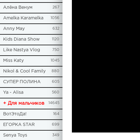
Алёна Венум
267
Amelka Karamelka
1056
Anny May
632
Kids Diana Show
1120
Like Nastya Vlog
750
Miss Katy
1045
Nikol & Cool Family
880
СУПЕР ПОЛИНА
605
Ya - Alisa
560
+ Для мальчиков
14645
ВотЭтоДа!
164
ЕГОРКА STAR
699
Senya Toys
349