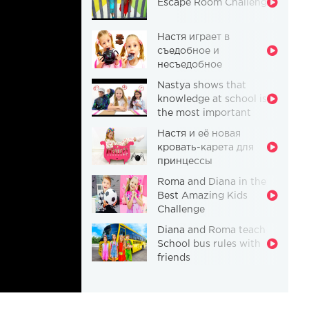
Escape Room Challenge
Настя играет в
съедобное и
несъедобное
Nastya shows that
knowledge at school is
the most important
thing
Настя и её новая
кровать-карета для
принцессы
Roma and Diana in the
Best Amazing Kids
Challenge
Diana and Roma teach
School bus rules with
friends