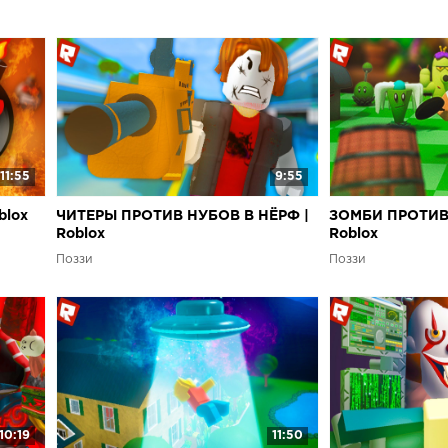
11:55
9:55
blox
ЧИТЕРЫ ПРОТИВ НУБОВ В НЁРФ |
ЗОМБИ ПРОТИВ 
Roblox
Roblox
Поззи
Поззи
10:19
11:50