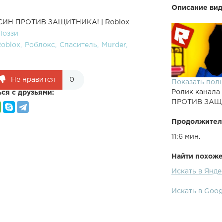
Описание вид
АСИН ПРОТИВ ЗАЩИТНИКА! | Roblox
Поззи
Roblox
Роблокс
Спаситель
Murder
Не нравится
0
Показать пол
Ролик канала
ся с друзьями:
ПРОТИВ ЗАЩИ
Продолжител
11:6 мин.
Найти похожее
Искать в Янд
●Спасибо за Л
убийцы в реж
Искать в Goo
- ● - Моя Инс