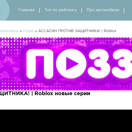
Главная
Топ по рейтингу
Про автомобили
мальчиков
»
Поззи
» АССАСИН ПРОТИВ ЗАЩИТНИКА! | Roblox
ТНИКА! | Roblox новые серии