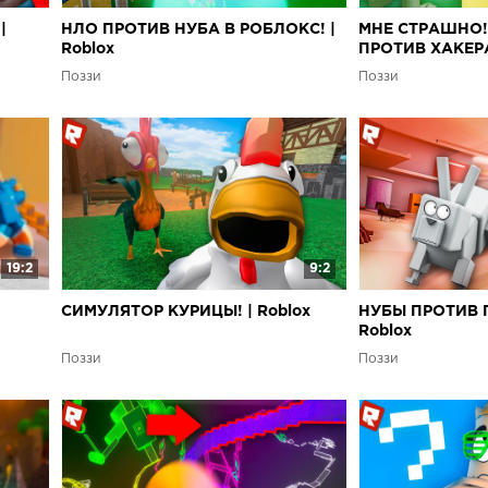
|
НЛО ПРОТИВ НУБА В РОБЛОКС! |
МНЕ СТРАШНО!
Roblox
ПРОТИВ ХАКЕРА!
Поззи
Поззи
19:2
9:2
СИМУЛЯТОР КУРИЦЫ! | Roblox
НУБЫ ПРОТИВ 
Roblox
Поззи
Поззи