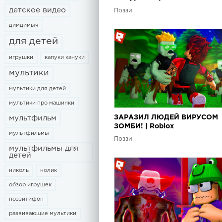
детское видео
Поззи
димдимыч
для детей
игрушки
капуки кануки
мультики
мультики для детей
мультики про машинки
ЗАРАЗИЛ ЛЮДЕЙ ВИРУСОМ
мультфильм
ЗОМБИ! | Roblox
мультфильмы
Поззи
мультфильмы для
детей
николь
нолик
обзор игрушек
поззитифон
развивающие мультики