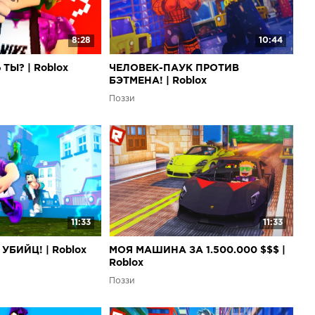
8:28
10:44
ТЫ? | Roblox
ЧЕЛОВЕК-ПАУК ПРОТИВ
БЭТМЕНА! | Roblox
Поззи
11:33
11:33
УБИЙЦ! | Roblox
МОЯ МАШИНА ЗА 1.500.000 $$$ |
Roblox
Поззи