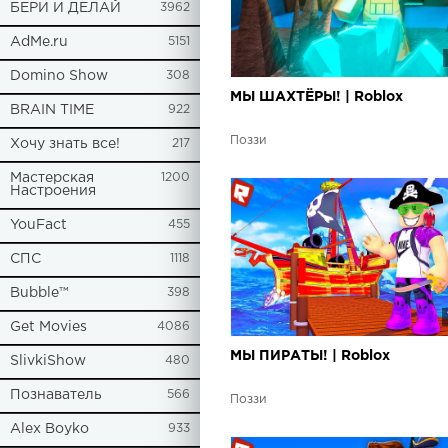
БЕРИ И ДЕЛАЙ
3962
AdMe.ru
5151
Domino Show
308
МЫ ШАХТЁРЫ! | Roblox
BRAIN TIME
922
Поззи
Хочу знать все!
217
Мастерская
1200
Настроения
YouFact
455
СПС
1118
Bubble™
398
Get Movies
4086
МЫ ПИРАТЫ! | Roblox
SlivkiShow
480
Познаватель
566
Поззи
Alex Boyko
933