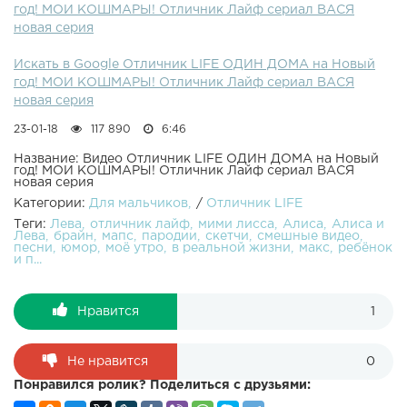
год! МОИ КОШМАРЫ! Отличник Лайф сериал ВАСЯ
площадку Алисы !! Челлендж Маша и Медведь твистер
новая серия
Challenge Masha and the Bear Twister entertainment for
children Челлендж ШЛЁП УСЫ развлечение для детей
Искать в Google Отличник LIFE ОДИН ДОМА на Новый
игра Challenge entertainment for children game Лёва
год! МОИ КОШМАРЫ! Отличник Лайф сериал ВАСЯ
раздурил Алису и сделал её Анимешкой дети играют с
новая серия
воздушными шариками Челлендж ВЕСЕЛЫЕ крейзики!!
Играем в парке развлечений Play in the amusement Park
23-01-18
117 890
6:46
for children ДЕТСКИЙ Челлендж Няшка!!! Угадай вкус
детства!!!CHILDREN's challenge!!! Челлендж Пухлый
Название: Видео Отличник LIFE ОДИН ДОМА на Новый
год! МОИ КОШМАРЫ! Отличник Лайф сериал ВАСЯ
Кролик !!! Мы наделали горы слюнявок!!! Challenge
новая серия
Chubby Bunny Прикольный Челлендж СКОТЧ В ЛИЦО!!!
Категории:
Для мальчиков
/
Отличник LIFE
Лева+сестренка Нина!!! Неудачный ДЕТСКИЙ пицца
Теги:
Лева
отличник лайф
мими лисса
Алиса
Алиса и
челлендж!!! Спасите Лёву!!! Челлендж Шёпот ютубера с
Лева
брайн
мапс
пародии
скетчи
смешные видео
Юлей и Алисой!!!
песни
юмор
моё утро
в реальной жизни
макс
ребёнок
и п...
Нравится
1
Не нравится
0
Понравился ролик? Поделиться с друзьями: