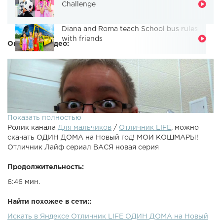
Challenge
Diana and Roma teach School bus rules
with friends
Описание видео:
Показать полностью
Ролик канала
Для мальчиков
/
Отличник LIFE
, можно
скачать ОДИН ДОМА на Новый год! МОИ КОШМАРЫ!
Отличник Лайф сериал ВАСЯ новая серия
Продолжительность:
6:46 мин.
Я остался один дома и нахожусь в полном одиночестве.
Мне приснился кошмар, я надеюсь, что это все неправда!
Найти похожее в сети::
Папа меня нашёл! Я остался один на Новый год! Вася
Искать в Яндексе Отличник LIFE ОДИН ДОМА на Новый
всех обманул и улетел в ДУБАЙ! Лева тестирует детскую