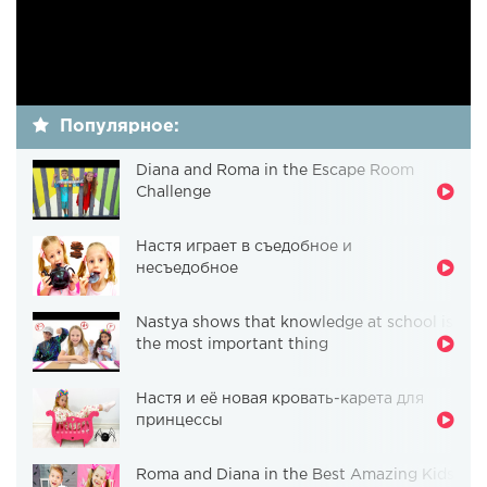
Популярное:
Diana and Roma in the Escape Room
Challenge
Настя играет в съедобное и
несъедобное
Nastya shows that knowledge at school is
the most important thing
Настя и её новая кровать-карета для
принцессы
Roma and Diana in the Best Amazing Kids