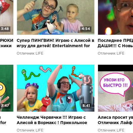
3:48
4:54
БРЮКИ
Супер ПИНГВИН! Играю с Алисой в
Последнее ПР
сники
игру для детей! Entertainment for
ДАШИ!!! С Новы
children Игра Тонкий Лед для
Отличник LIFE
Отличник LIFE
детей
7:47
8:41
я
Челлендж Червячки !!! Играю с
Алиса просит ув
for
Алисой в Вормакс ! Прикольное
Отличник Лайф
развлечение для детей
Отличник LIFE
Отличник LIFE