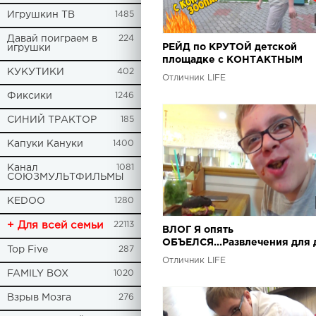
Игрушкин ТВ
1485
Давай поиграем в
224
РЕЙД по КРУТОЙ детской
игрушки
площадке с КОНТАКТНЫМ
КУКУТИКИ
402
зоопарком! entertainment for
Отличник LIFE
children
Фиксики
1246
СИНИЙ ТРАКТОР
185
Капуки Кануки
1400
Канал
1081
СОЮЗМУЛЬТФИЛЬМЫ
KEDOO
1280
+ Для всей семьи
22113
ВЛОГ Я опять
ОБЪЕЛСЯ...Развлечения для 
Top Five
287
в КРАСНОДАРЕ!
Отличник LIFE
FAMILY BOX
1020
Взрыв Мозга
276