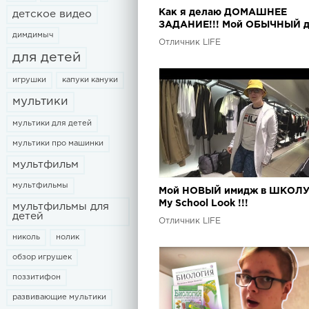
Как я делаю ДОМАШНЕЕ
детское видео
ЗАДАНИЕ!!! Мой ОБЫЧНЫЙ д
димдимыч
Отличник LIFE
для детей
игрушки
капуки кануки
мультики
мультики для детей
мультики про машинки
мультфильм
мультфильмы
Мой НОВЫЙ имидж в ШКОЛУ
My School Look !!!
мультфильмы для
детей
Отличник LIFE
николь
нолик
обзор игрушек
поззитифон
развивающие мультики