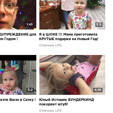
1:43
5:5
ЕДУПРЕЖДЕНИЕ для
Я в ШОКЕ !!! Мама приготовила
м Годом !
КРУТЫЕ подарки на Новый Год!
Отличник LIFE
5:2
4:20
езти Васю в Сатку !
Юный Историк ВУНДЕРКИНД
покоряет ютуб!
Отличник LIFE