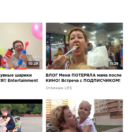
лендж ШЛЁП УСЫ развлечение для детей игра Challenge
 for children game Лёва раздурил Алису и сделал её
ети играют с воздушными шариками Челлендж ВЕСЕЛЫЕ
раем в парке развлечений Play in the amusement Park for
КИЙ Челлендж Няшка!!! Угадай вкус детства!!!CHILDREN's
Челлендж Пухлый Кролик !!! Мы наделали горы слюнявок!!!
ubby Bunny Прикольный Челлендж СКОТЧ В ЛИЦО!!!
ка Нина!!! Неудачный ДЕТСКИЙ пицца челлендж!!!
!! Челлендж Шёпот ютубера с Юлей и Алисой!!!
10:29
11:29
увные шарики
ВЛОГ Меня ПОТЕРЯЛА мама после
!! Entertainment
КИНО! Встреча с ПОДПИСЧИКОМ!
Отличник LIFE