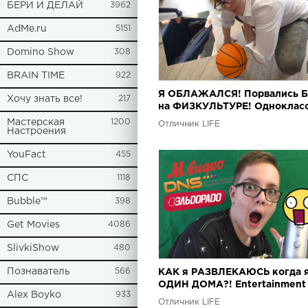
БЕРИ И ДЕЛАЙ
3962
AdMe.ru
5151
Domino Show
308
BRAIN TIME
922
Я ОБЛАЖАЛСЯ! Порвались 
Хочу знать все!
217
на ФИЗКУЛЬТУРЕ! Одноклас
в ШОКЕ..
Мастерская
1200
Отличник LIFE
Настроения
YouFact
455
СПС
1118
Bubble™
398
Get Movies
4086
SlivkiShow
480
Познаватель
566
КАК я РАЗВЛЕКАЮСЬ когда 
ОДИН ДОМА?! Entertainment 
Alex Boyko
933
children. kids
Отличник LIFE