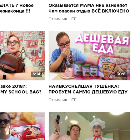
ЕЛАТЬ ? Новое
Оказывается МАМА мне изменяет
знакомца !!!
Чем опасен отдых ВСЁ ВКЛЮЧЕНО
Отличник LIFE
6:14
30:8
заке 2018?!
НАИВКУСНЕЙШАЯ ТУШЁНКА!
 MY SCHOOL BAG?
ПРОБУЕМ САМУЮ ДЕШЕВУЮ ЕДУ
ОТ &quot;ТО, ЧТО НАДО&quot;
Отличник LIFE