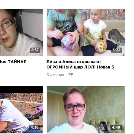
2:37
6:32
Моя ТАЙНАЯ
Лёва и Алиса открывают
ОГРОМНЫЙ шар ЛОЛ! Новая 3
серия игрушек LOL для детей !
Отличник LIFE
4:36
4:49