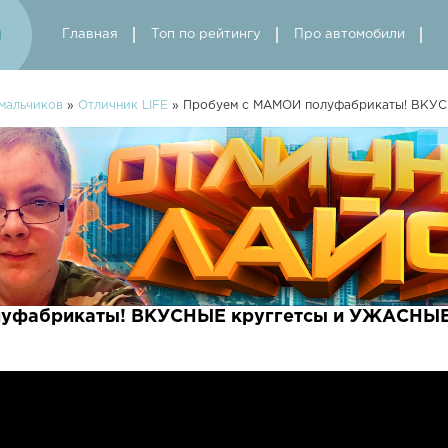
Главная
Топ по рейтингу
Про автомобили
мальчиков
»
Отличник LIFE
» Пробуем с МАМОЙ полуфабрикаты! ВКУ
уфабрикаты! ВКУСНЫЕ круггетсы и УЖАСНЫЕ