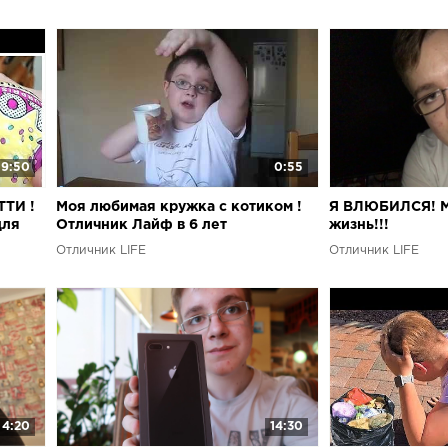
9:50
0:55
ТТИ !
Моя любимая кружка с котиком !
Я ВЛЮБИЛСЯ! 
для
Отличник Лайф в 6 лет
жизнь!!!
Отличник LIFE
Отличник LIFE
4:20
14:30