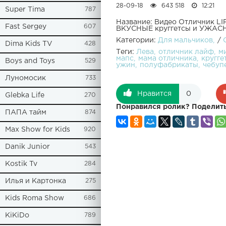
28-09-18
643 518
12:21
Super Tima
787
Название: Видео Отличник L
Fast Sergey
607
ВКУСНЫЕ круггетсы и УЖАС
Категории:
Для мальчиков
/
Dima Kids TV
428
Теги:
Лева
отличник лайф
м
мапс
мама отличника
кругге
Boys and Toys
529
ужин
полуфабрикаты
чебуп
Луномосик
733
Нравится
0
Glebka Life
270
Понравился ролик? Поделить
ПАПА тайм
874
Max Show for Kids
920
Danik Junior
543
Kostik Tv
284
Илья и Картонка
275
Kids Roma Show
686
KiKiDo
789