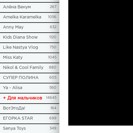
Алёна Венум
267
Amelka Karamelka
1056
Anny May
632
Kids Diana Show
1120
Like Nastya Vlog
750
Miss Katy
1045
Nikol & Cool Family
880
СУПЕР ПОЛИНА
605
Ya - Alisa
560
+ Для мальчиков
14645
ВотЭтоДа!
164
ЕГОРКА STAR
699
Senya Toys
349