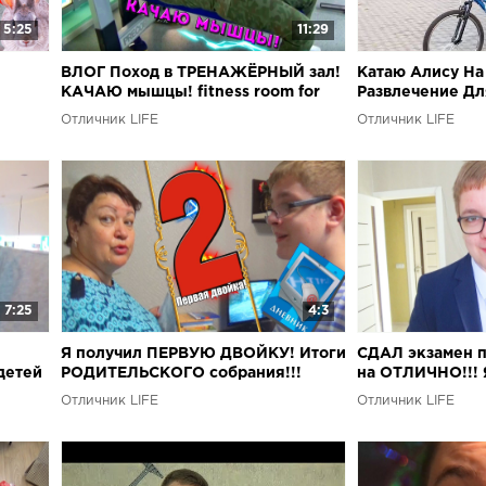
5:25
11:29
ВЛОГ Поход в ТРЕНАЖЁРНЫЙ зал!
Катаю Алису На
КАЧАЮ мышцы! fitness room for
Развлечение Дл
beginners
Отличник LIFE
Отличник LIFE
7:25
4:3
Я получил ПЕРВУЮ ДВОЙКУ! Итоги
СДАЛ экзамен
детей
РОДИТЕЛЬСКОГО собрания!!!
на ОТЛИЧНО!!! 
ПРОГРАММИСТ!
Отличник LIFE
Отличник LIFE