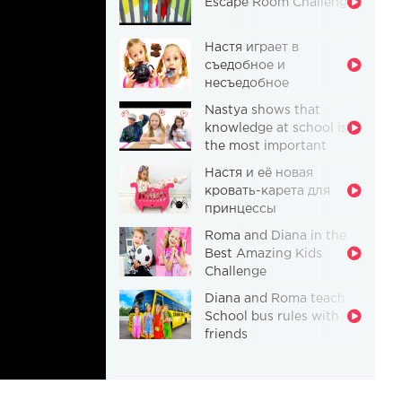
Escape Room Challenge
Настя играет в
съедобное и
несъедобное
Nastya shows that
knowledge at school is
the most important
thing
Настя и её новая
кровать-карета для
принцессы
Roma and Diana in the
Best Amazing Kids
Challenge
Diana and Roma teach
School bus rules with
friends