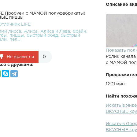
Описание вид
IFE Пробуем с МАМОЙ полуфабрикаты!
НЫЕ пиццы
Отличник LIFE
ими лисса
Алиса
Алиса и Лева
брайн
тсы
пиццы
быстрый обед
быстрый
ели
пел...
Показать пол
Ролик канала
Не нравится
0
с МАМОЙ пол
ся с друзьями:
Продолжител
12:21 мин.
Найти похожее
Искать в Янд
Канал Мамы: 
ВКУСНЫЕ кру
полуфабрика
сделали татуш
Искать в Goo
bodyЛева тес
ВКУСНЫЕ кру
Медведь твист