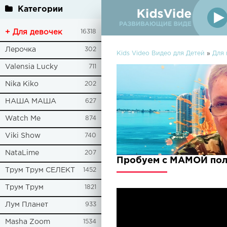
Категории
+ Для девочек
16318
Лерочка
302
Kids Video Видео для Детей
»
Для 
Valensia Lucky
711
Nika Kiko
202
НАША МАША
627
Watch Me
874
Viki Show
740
NataLime
207
Пробуем с МАМОЙ пол
Трум Трум СЕЛЕКТ
1452
Трум Трум
1821
Лум Планет
933
Masha Zoom
1534