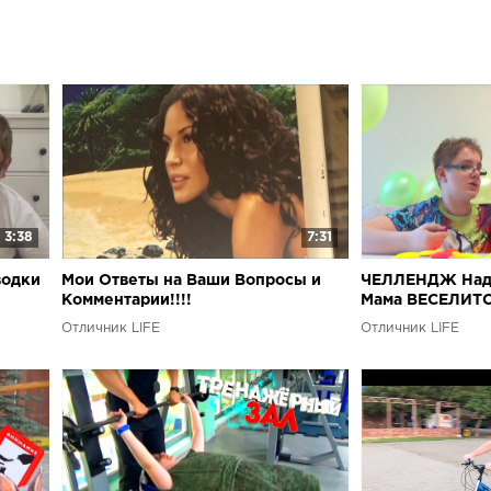
children Чел
entertainment
Анимешкой д
крейзики!! Иг
children ДЕТС
challenge!!! 
Challenge Ch
Лева+сестрен
Спасите Лёву!
3:38
7:31
водки
Мои Ответы на Ваши Вопросы и
ЧЕЛЛЕНДЖ Над
Комментарии!!!!
Мама ВЕСЕЛИТСЯ
for children
Отличник LIFE
Отличник LIFE