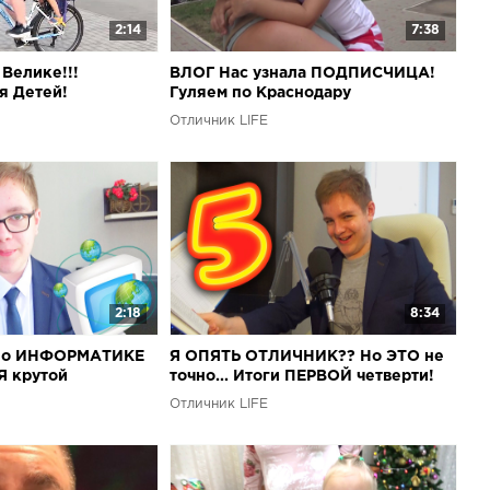
2:14
7:38
 Велике!!!
ВЛОГ Нас узнала ПОДПИСЧИЦА!
я Детей!
Гуляем по Краснодару
Отличник LIFE
2:18
8:34
 по ИНФОРМАТИКЕ
Я ОПЯТЬ ОТЛИЧНИК?? Но ЭТО не
Я крутой
точно... Итоги ПЕРВОЙ четверти!
Отличник LIFE