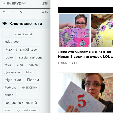
M EVERYDAY
238
MOGOL TV
496
Ключевые теги
...
kapuki kanuki
kids video
PozzitifonShow
Лева открывает ЛОЛ КОНФЕ
Новая 3 серия игрушек LOL 
roblox
russian cartoons
детей !
Отличник LIFE
toys
Vlog
Алиса
Дим димыч
Макс
Мультик
Поззи
Роблокс
ФИКСИКИ
видео
видео для детей
влог
детский канал