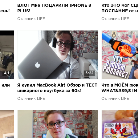
ВЛОГ Мне ПОДАРИЛИ IPHONE 8
Кто ЭТО мог СД
ень!
PLUS!
ПОСЛАНИЕ от не
Отличник LIFE
Отличник LIFE
4:1
5:22
 или
Я купил MacBook Air! Обзор и ТЕСТ
Что в МОЁМ рюк
шикарного ноутбука за 60к!
WHAT&#39;S IN
Отличник LIFE
Отличник LIFE