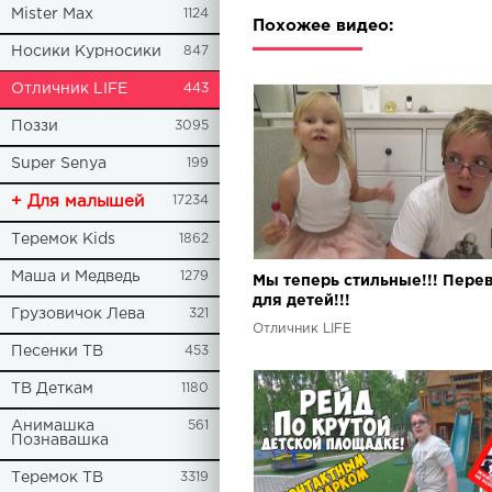
Mister Max
1124
Похожее видео:
Носики Курносики
847
Отличник LIFE
443
Поззи
3095
Super Senya
199
+ Для малышей
17234
Теремок Kids
1862
Маша и Медведь
1279
Мы теперь стильные!!! Пере
для детей!!!
Грузовичок Лева
321
Отличник LIFE
Песенки ТВ
453
ТВ Деткам
1180
Анимашка
561
Познавашка
Теремок ТВ
3319