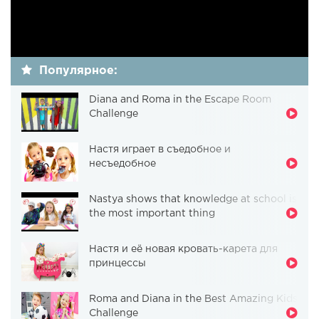
Популярное:
Diana and Roma in the Escape Room
Challenge
Настя играет в съедобное и
несъедобное
Nastya shows that knowledge at school is
the most important thing
Настя и её новая кровать-карета для
принцессы
Roma and Diana in the Best Amazing Kids
Challenge