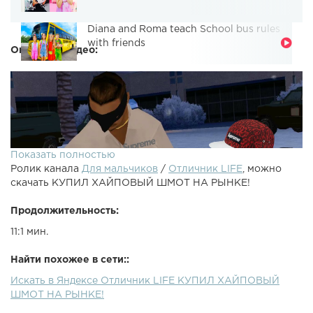
Diana and Roma teach School bus rules
with friends
Описание видео:
Показать полностью
Ролик канала
Для мальчиков
/
Отличник LIFE
, можно
скачать КУПИЛ ХАЙПОВЫЙ ШМОТ НА РЫНКЕ!
Продолжительность:
11:1 мин.
Sapphire: 5.254.123.6:7777 Сайт Diamond RP: Мой
Найти похожее в сети::
промокод: levontiyМой ник: Levontiy_RouxLEVONTIY:
Искать в Яндексе Отличник LIFE КУПИЛ ХАЙПОВЫЙ
Instagram: @lev_hovanskiyVK: VK pub: КУПИЛ
ШМОТ НА РЫНКЕ!
ХАЙПШМОТ НА РЫНКЕ! УСТРОИЛСЯ НА РАБОТУ
ФЕРМЕРОМ! Я ДАЛЬНОБОЙЩИК! Прибыльные работы