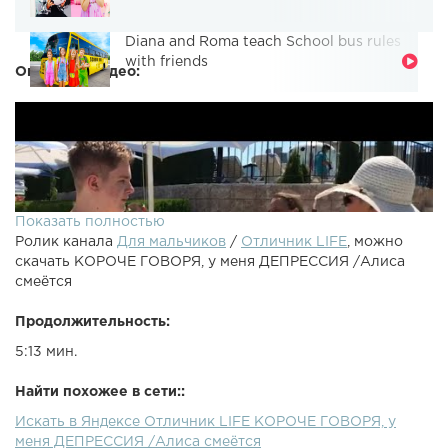
Diana and Roma teach School bus rules
with friends
Описание видео:
Показать полностью
Ролик канала
Для мальчиков
/
Отличник LIFE
, можно
скачать КОРОЧЕ ГОВОРЯ, у меня ДЕПРЕССИЯ /Алиса
смеётся
Продолжительность:
5:13 мин.
Найти похожее в сети::
Искать в Яндексе Отличник LIFE КОРОЧЕ ГОВОРЯ, у
Меня бросила Даша ???? и я впал в депрессию, но МАМА
меня ДЕПРЕССИЯ /Алиса смеётся