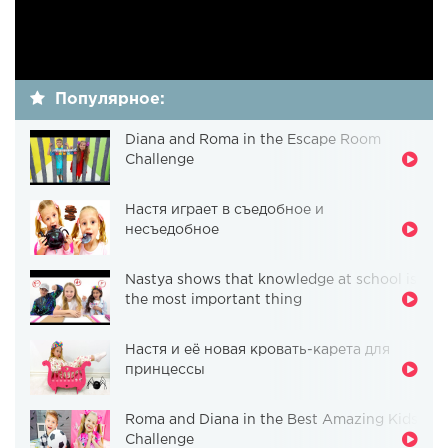
Популярное:
Diana and Roma in the Escape Room
Challenge
Настя играет в съедобное и
несъедобное
Nastya shows that knowledge at school is
the most important thing
Настя и её новая кровать-карета для
принцессы
Roma and Diana in the Best Amazing Kids
Challenge