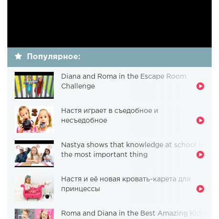
Популярное:
Diana and Roma in the Escape Room
Challenge
Настя играет в съедобное и
несъедобное
Nastya shows that knowledge at school is
the most important thing
Настя и её новая кровать-карета для
принцессы
Roma and Diana in the Best Amazing Kids