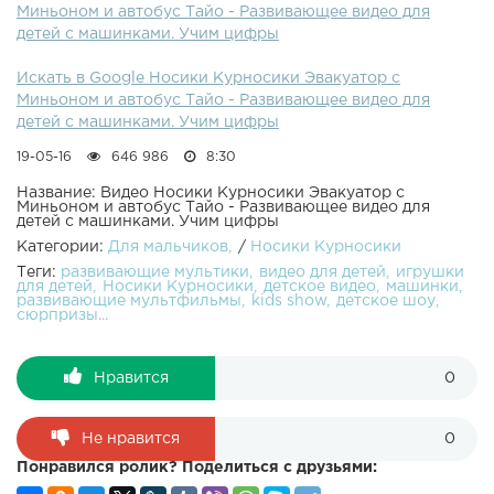
Миньоном и автобус Тайо - Развивающее видео для
После того как они их найдут машинки и погрузят на
детей с машинками. Учим цифры
платформу эвакуатора, мы все вместе построим
интересную башню с цифрами из конструктора Mega
Искать в Google Носики Курносики Эвакуатор с
Bloks, а во время увлекательной и весёлой игры, лучше
Миньоном и автобус Тайо - Развивающее видео для
выучим цифры с ребятами. Подписаться на канал Носики
детей с машинками. Учим цифры
Курносики Робокар Поли и ВРЕДНЫЕ СОВЕТЫ для Бени
и Роди - Поучительное видео с машинками Замок для
19-05-16
646 986
8:30
Свинки Пеппы и Джорджа - Развивающее видео для
ребёнка с игрушками Автобус Тайо и его друг Роги -
Название: Видео Носики Курносики Эвакуатор с
Миньоном и автобус Тайо - Развивающее видео для
Видео для ребёнка с игрушками из мультика Грузовичок
детей с машинками. Учим цифры
Лего с продуктами - Детские развивающие видео с
Категории:
Для мальчиков
/
Носики Курносики
Даником и его мамой. ЕЩЁ ИНТЕРЕСНЫЕ КАНАЛЫ ДЛЯ
Теги:
развивающие мультики
видео для детей
игрушки
ДЕТЕЙ:Курносики Junior4+ Корзина Игрушек Кролик
для детей
Носики Курносики
детское видео
машинки
Тоша Детские приложения: Доктор Плюшева - мультики
развивающие мультфильмы
kids show
детское шоу
сюрпризы...
с игрушками: Учим цифры: Учим буквы: Учим цвета: Учим
геометрические фигуры: Присоединяйтесь к нам в
группах: Музыка: Композиции "Life of Riley", "Carefree"
Нравится
0
принадлежат исполнителю Kevin MacLeod Лицензия:
Creative Commons Attribution ( )Исполнитель:
Композиция "Celebration" принадлежит исполнителю
Не нравится
0
Purple-PlanetЛицензия: Исполнитель:
Понравился ролик? Поделиться с друзьями: