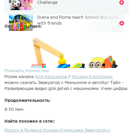
Challenge
Diana and Roma teach School bus rules
with friends
Описание видео:
Показать полностью
Ролик канала
Для мальчиков
/
Носики Курносики
,
можно скачать Эвакуатор с Миньоном и автобус Тайо -
Развивающее видео для детей с машинками. Учим цифры
Продолжительность:
8:30 мин.
Машинка эвакуатор вместе с Миньоном Джерри едут в
гости к своему другу автобусу Тайо, но по дороге им
Найти похожее в сети::
необходимо найти четыре маленьких и непослушных
Искать в Яндексе Носики Курносики Эвакуатор с
гоночные машинки, которые спрятались за деревьями.