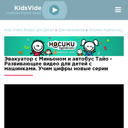
Kids Video Видео для Детей
»
Для мальчиков
»
Носики Курносики
» 
Эвакуатор с Миньоном и автобус Тайо -
Развивающее видео для детей с
машинками. Учим цифры новые серии