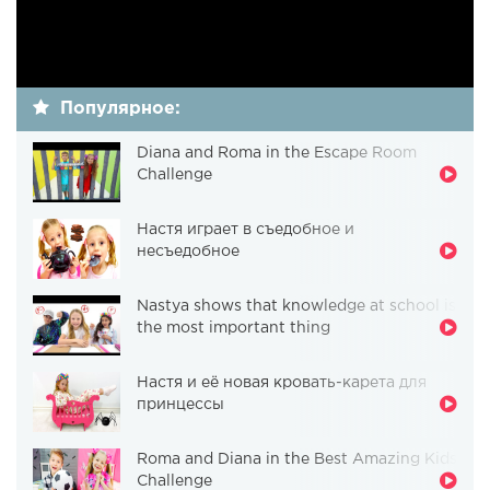
Популярное:
Diana and Roma in the Escape Room
Challenge
Настя играет в съедобное и
несъедобное
Nastya shows that knowledge at school is
the most important thing
Настя и её новая кровать-карета для
принцессы
Roma and Diana in the Best Amazing Kids
Challenge