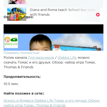
Diana and Roma teach School bus rules
with friends
Описание видео:
Показать полностью
Ролик канала
Для мальчиков
/
Glebka Life
, можно
скачать Томас и его друзья. Обзор: набор игра Томас.
Thomas & Friends
Продолжительность:
10:5 мин.
Найти похожее в сети::
Искать в Яндексе Glebka Life Томас и его друзья. Обзор:
Томас и его друзья. Обзор: набор игра Томас.Открываем
набор игра Томас. Thomas & Friends