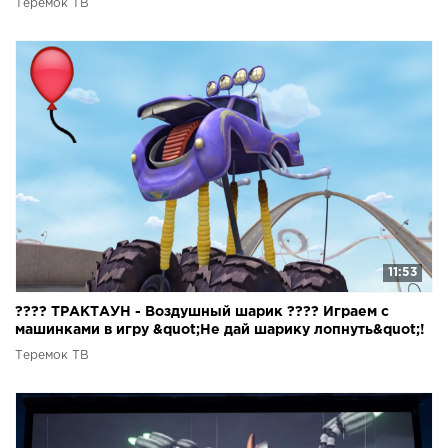
Теремок ТВ
11:53
???? ТРАКТАУН - Воздушный шарик ???? Играем с
машинками в игру &quot;Не дай шарику лопнуть&quot;!
- Мультики
Теремок ТВ