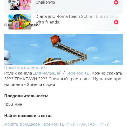
Challenge
Diana and Roma teach School bus rules
with friends
Описание видео:
Показать полностью
Ролик канала
Для малышей
/
Теремок ТВ
, можно скачать
???? ТРАКТАУН ???? Снежный трамплин - Мультики про
машинки - Зимняя серия
Продолжительность:
11:53 мин.
Смотри все серии Трактауна: В этой серии веселого
мультика про грузовики и машинки друзья отправляются
Найти похожее в сети::
кататься на гору. Джек не проверил, куда он
Искать в Яндексе Теремок ТВ ???? ТРАКТАУН ????
приземлится, и прыгнул, из-за чего Биг Риг оказался