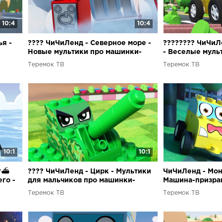
10:4
10:4
я -
???? ЧиЧиЛенд - Северное море -
???????? ЧиЧиЛ
Новые мультики про машинки-
- Веселые муль
трансформеры из лего для детей
трансформеры и
Теремок ТВ
Теремок ТВ
10:1
10:1
??⛴
???? ЧиЧиЛенд - Цирк - Мультики
ЧиЧиЛенд - Мон
го -
для мальчиков про машинки-
Машина-призрак
трансформеры
про машинки т
Теремок ТВ
Теремок ТВ
детей