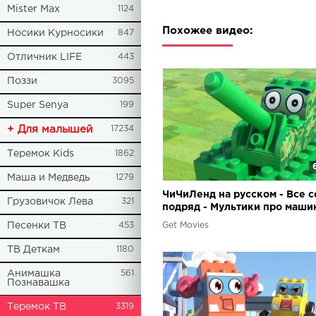
Mister Max
1124
Похожее видео:
Носики Курносики
847
Отличник LIFE
443
Поззи
3095
Super Senya
199
+ Для малышей
17234
Теремок Kids
1862
Маша и Медведь
1279
ЧиЧиЛенд на русском - Все 
Грузовичок Лева
321
подряд - Мультики про маши
трансформеры из конструкто
Get Movies
Песенки ТВ
453
Сборник
ТВ Деткам
1180
Анимашка
561
Познавашка
Теремок ТВ
3319