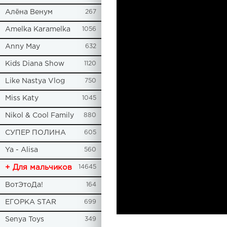
Алёна Венум
267
Amelka Karamelka
1056
Anny May
632
Kids Diana Show
1120
Like Nastya Vlog
750
Miss Katy
1045
Nikol & Cool Family
880
СУПЕР ПОЛИНА
605
Ya - Alisa
560
+ Для мальчиков
14645
ВотЭтоДа!
164
ЕГОРКА STAR
699
Senya Toys
349