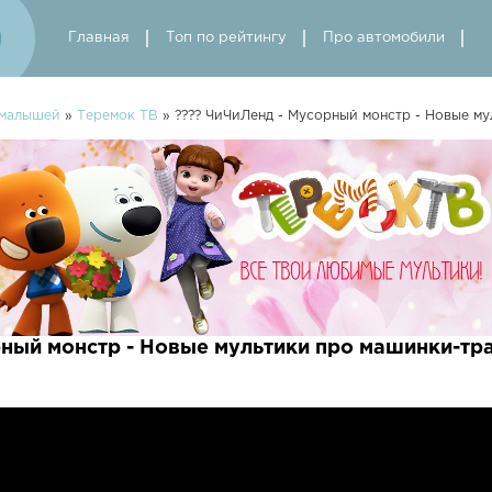
Главная
Топ по рейтингу
Про автомобили
 малышей
»
Теремок ТВ
» ???? ЧиЧиЛенд - Мусорный монстр - Новые м
рный монстр - Новые мультики про машинки-тр