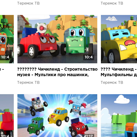
я
трансформеры для детей
машинки для д
Теремок ТВ
Теремок ТВ
10:4
10:4
 -
???????? Чичиленд - Строительство
???? Чичиленд -
музея - Мультики про машинки,
Мультфильмы д
самолетики, поезда для детей
машинки-транс
Теремок ТВ
Теремок ТВ
ора
10:4
41:17