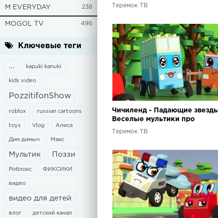
трансформеры и роботов дл
Теремок ТВ
M EVERYDAY
238
детей
MOGOL TV
496
Ключевые теги
...
kapuki kanuki
kids video
PozzitifonShow
Чичиленд - Падающие звезды
roblox
russian cartoons
Веселые мультики про
toys
Vlog
Алиса
удивительные машинки-
Теремок ТВ
трансформеры из конструкт
Дим димыч
Макс
Мультик
Поззи
Роблокс
ФИКСИКИ
видео
видео для детей
влог
детский канал