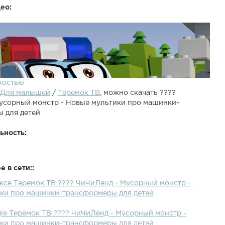
ео:
ностью
Для малышей
/
Теремок ТВ
, можно скачать ????
усорный монстр - Новые мультики про машинки-
 для детей
ьность:
 в сети::
льтика ЧиЧиЛэнд: Мусоровоз Свипер заболел, но он по-
ексе Теремок ТВ ???? ЧиЧиЛенд - Мусорный монстр -
спокоен сбором мусора. Джип предложил ему
ки про машинки-трансформеры для детей
призвал всех жителей на помощь: нужно собрать и увезти
ь мусор. За неделю на обочине дороги выросла гора из
gle Теремок ТВ ???? ЧиЧиЛенд - Мусорный монстр -
строительных блоков, которая внезапно
ки про машинки-трансформеры для детей