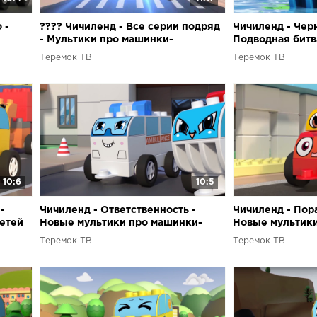
 -
???? Чичиленд - Все серии подряд
Чичиленд - Чер
- Мультики про машинки-
Подводная битв
етей
трансформеры из конструктора -
чудовищем - Му
Теремок ТВ
Теремок ТВ
Сборник
машинки
10:6
10:5
-
Чичиленд - Ответственность -
Чичиленд - Пора
етей
Новые мультики про машинки-
Новые мультик
трансформеры для детей
трансформеры 
Теремок ТВ
Теремок ТВ