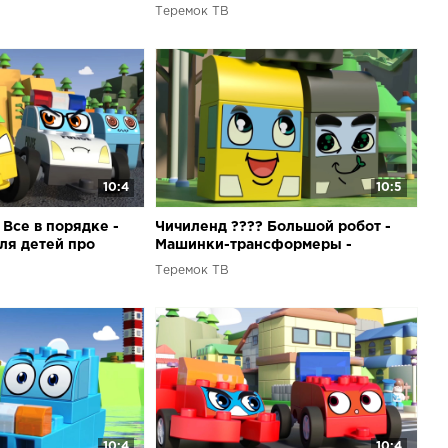
етей
трансформеры для детей
Теремок ТВ
10:4
10:5
 Все в порядке -
Чичиленд ???? Большой робот -
ля детей про
Машинки-трансформеры -
формеры!
Мультики для детей
Теремок ТВ
10:4
10:4