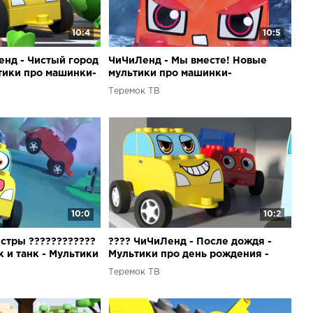
10:4
10:5
енд - Чистый город
ЧиЧиЛенд - Мы вместе! Новые
тики про машинки-
мультики про машинки-
з конструктора
трансформеры из конструктора
Теремок ТВ
для детей
10:0
10:2
стры ????????????
???? ЧиЧиЛенд - После дождя -
 и танк - Мультики
Мультики про день рождения -
рансформеры для
Машинки-трансформеры для
Теремок ТВ
детей