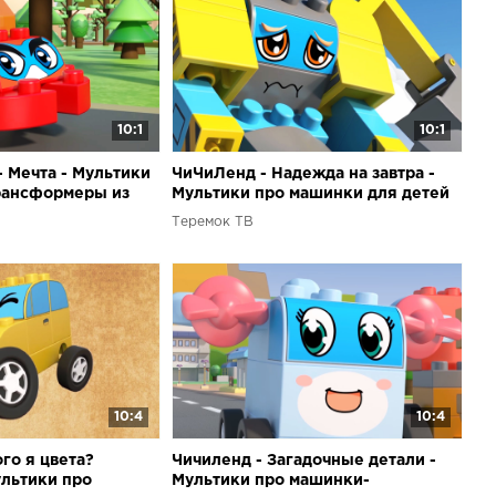
10:1
10:1
- Мечта - Мультики
ЧиЧиЛенд - Надежда на завтра -
рансформеры из
Мультики про машинки для детей
ля детей
Теремок ТВ
10:4
10:4
го я цвета?
Чичиленд - Загадочные детали -
ультики про
Мультики про машинки-