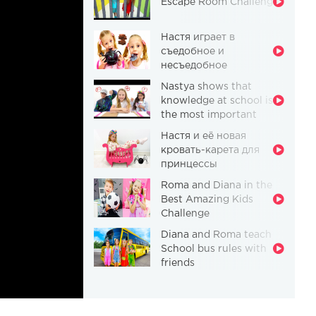
Escape Room Challenge
Настя играет в
съедобное и
несъедобное
Nastya shows that
knowledge at school is
the most important
thing
Настя и её новая
кровать-карета для
принцессы
Roma and Diana in the
Best Amazing Kids
Challenge
Diana and Roma teach
School bus rules with
friends