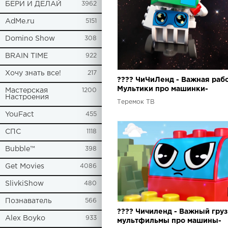
БЕРИ И ДЕЛАЙ
3962
AdMe.ru
5151
Domino Show
308
BRAIN TIME
922
Хочу знать все!
217
???? ЧиЧиЛенд - Важная рабо
Мультики про машинки-
Мастерская
1200
Настроения
трансформеры из конструкт
Теремок ТВ
лего
YouFact
455
СПС
1118
Bubble™
398
Get Movies
4086
SlivkiShow
480
Познаватель
566
???? Чичиленд - Важный груз
Alex Boyko
933
мультфильмы про машины-