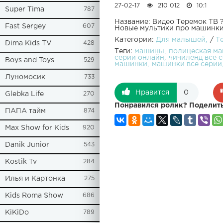
27-02-17
210 012
10:1
Super Tima
787
Название: Видео Теремок ТВ 
Fast Sergey
607
Новые мультики про машинки
Категории:
Для малышей
/
Т
Dima Kids TV
428
Теги:
машины
полицеская м
серии онлайн
чичиленд все 
Boys and Toys
529
машинки
машинки все серии
Луномосик
733
Нравится
0
Glebka Life
270
Понравился ролик? Поделить
ПАПА тайм
874
Max Show for Kids
920
Danik Junior
543
Kostik Tv
284
Илья и Картонка
275
Kids Roma Show
686
KiKiDo
789