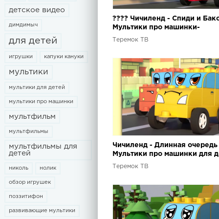
детское видео
???? Чичиленд - Спиди и Бако
димдимыч
Мультики про машинки-
трансформеры и гонки для д
для детей
Теремок ТВ
игрушки
капуки кануки
мультики
мультики для детей
мультики про машинки
мультфильм
мультфильмы
Чичиленд - Длинная очередь 
мультфильмы для
детей
Мультики про машинки для д
Теремок ТВ
николь
нолик
обзор игрушек
поззитифон
развивающие мультики