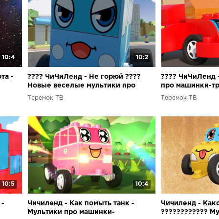
10:4
10:2
та -
???? ЧиЧиЛенд - Не горюй ????
???? ЧиЧиЛенд 
Новые веселые мультики про
про машинки-т
ора
машинки-трансформеры для детей
конструктора д
Теремок ТВ
Теремок ТВ
10:5
10:4
 -
Чичиленд - Как помыть танк -
Чичиленд - Како
Мультики про машинки-
???????????? М