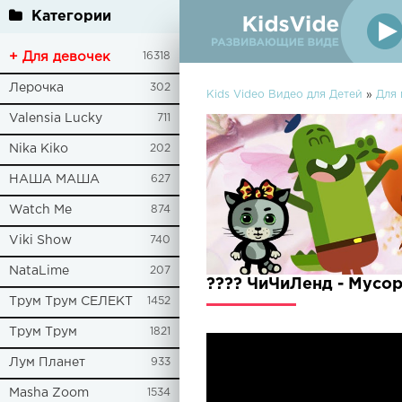
Категории
+ Для девочек
16318
Лерочка
302
Kids Video Видео для Детей
»
Для
Valensia Lucky
711
Nika Kiko
202
НАША МАША
627
Watch Me
874
Viki Show
740
NataLime
207
???? ЧиЧиЛенд - Мусо
Трум Трум СЕЛЕКТ
1452
Трум Трум
1821
Лум Планет
933
Masha Zoom
1534