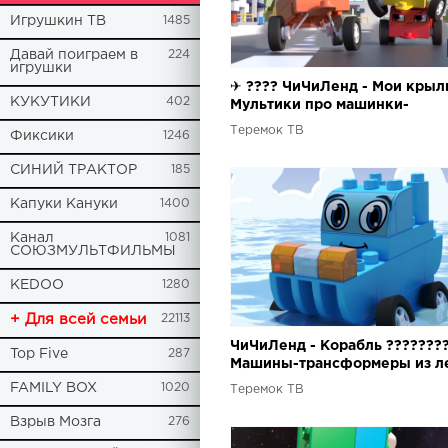
Игрушкин ТВ
1485
Давай поиграем в
224
игрушки
✈ ???? ЧиЧиЛенд - Мои крыль
КУКУТИКИ
402
Мультики про машинки-
трансформеры - Играем с
Теремок ТВ
Фиксики
1246
конструктором!
СИНИЙ ТРАКТОР
185
Капуки Кануки
1400
Канал
1081
СОЮЗМУЛЬТФИЛЬМЫ
KEDOO
1280
+ Для всей семьи
22113
ЧиЧиЛенд - Корабль ??????
Top Five
287
Машины-трансформеры из ле
Мультфильмы
FAMILY BOX
1020
Теремок ТВ
Взрыв Мозга
276