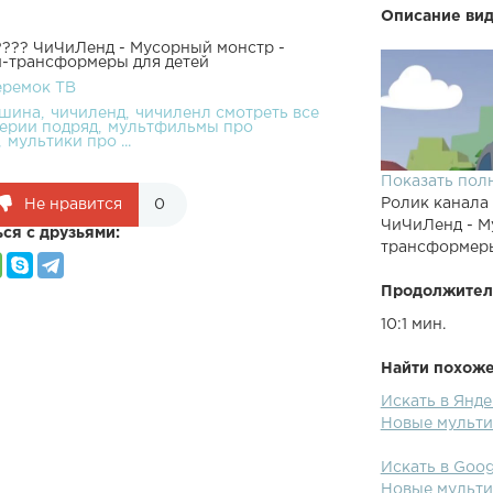
Описание вид
???? ЧиЧиЛенд - Мусорный монстр -
-трансформеры для детей
еремок ТВ
ашина
чичиленд
чичиленл смотреть все
серии подряд
мультфильмы про
мультики про ...
Показать пол
Ролик канала
Не нравится
0
ЧиЧиЛенд - М
ся с друзьями:
трансформеры
Продолжител
10:1 мин.
Найти похожее
Все серии му
Искать в Янд
прежнему обе
Новые мульти
отдохнуть, и 
из города вес
Искать в Goo
выброшенных 
Новые мульти