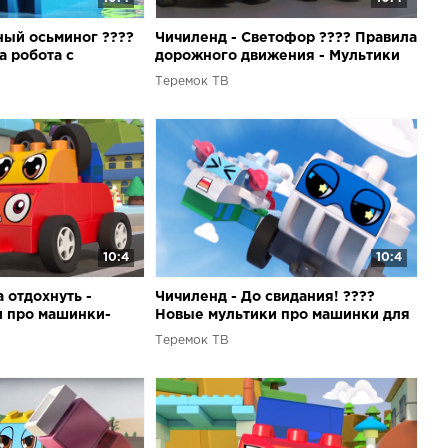
ный осьминог ????
Чичиленд - Светофор ???? Правила
а робота с
дорожного движения - Мультики
льтики про
про машинки для детей
Теремок ТВ
10:4
10:4
 отдохнуть -
Чичиленд - До свидания! ????
и про машинки-
Новые мультики про машинки для
для детей
детей
Теремок ТВ