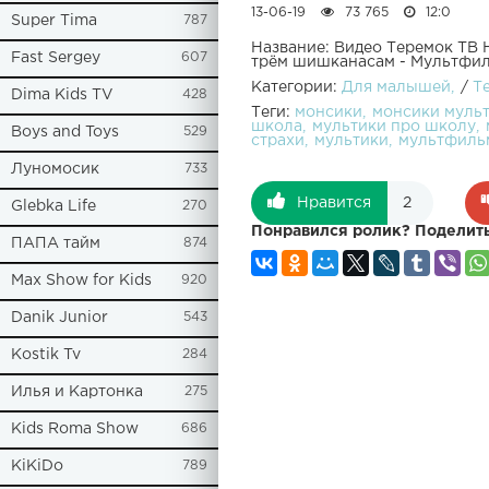
13-06-19
73 765
12:0
Super Tima
787
Название: Видео Теремок ТВ 
Fast Sergey
607
трём шишканасам - Мультфил
Категории:
Для малышей
/
Т
Dima Kids TV
428
Теги:
монсики
монсики муль
школа
мультики про школу
Boys and Toys
529
страхи
мультики
мультфиль
Луномосик
733
Нравится
2
Glebka Life
270
Понравился ролик? Поделить
ПАПА тайм
874
Max Show for Kids
920
Danik Junior
543
Kostik Tv
284
Илья и Картонка
275
Kids Roma Show
686
KiKiDo
789