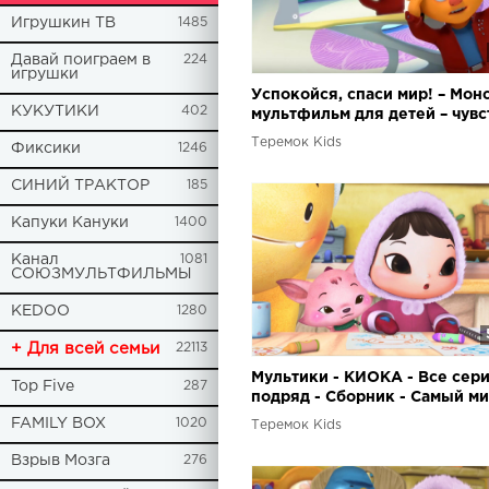
Игрушкин ТВ
1485
Давай поиграем в
224
игрушки
Успокойся, спаси мир! – Мон
КУКУТИКИ
402
мультфильм для детей – чувс
эмоции
Теремок Kids
Фиксики
1246
СИНИЙ ТРАКТОР
185
Капуки Кануки
1400
Канал
1081
СОЮЗМУЛЬТФИЛЬМЫ
KEDOO
1280
+ Для всей семьи
22113
Мультики - КИОКА - Все сер
Top Five
287
подряд - Сборник - Самый м
добрый обучающий мультфи
FAMILY BOX
1020
Теремок Kids
Взрыв Мозга
276