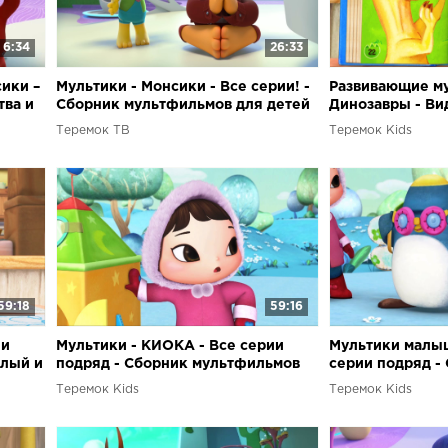
6:34
26:33
сики –
Мультики - Монсики - Все серии! -
Развивающие му
тва и
Сборник мультфильмов для детей
Динозавры - Ви
Теремок ТВ
Теремок Kids
59:18
59:16
ии
Мультики - КИОКА - Все серии
Мультики малыш
илый и
подряд - Сборник мультфильмов
серии подряд -
льм
для детей
мультфильмов д
Теремок Kids
Теремок Kids