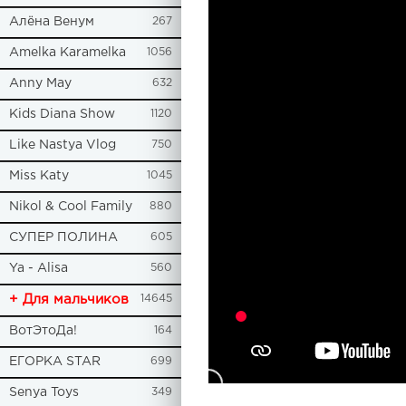
Алёна Венум
267
Amelka Karamelka
1056
Anny May
632
Kids Diana Show
1120
Like Nastya Vlog
750
Miss Katy
1045
Nikol & Cool Family
880
СУПЕР ПОЛИНА
605
Ya - Alisa
560
+ Для мальчиков
14645
ВотЭтоДа!
164
ЕГОРКА STAR
699
Senya Toys
349