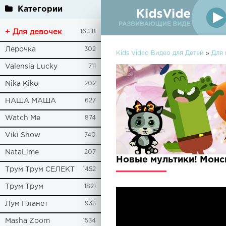
Категории
+ Для девочек
16318
Лерочка
302
Kids Video Видео для Детей
»
Для
Valensia Lucky
711
Nika Kiko
202
НАША МАША
627
Watch Me
874
Viki Show
740
NataLime
207
Новые мультики! Монс
Трум Трум СЕЛЕКТ
1452
Трум Трум
1821
Лум Планет
933
Masha Zoom
1534