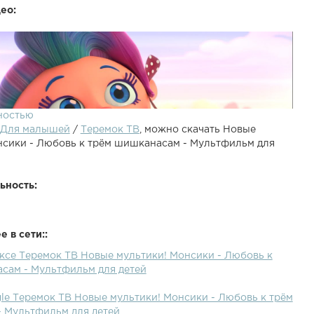
ео:
ностью
Для малышей
/
Теремок ТВ
, можно скачать Новые
нсики - Любовь к трём шишканасам - Мультфильм для
ьность:
 в сети::
 новый мультфильм для детей ! Это развивающий о
ексе Теремок ТВ Новые мультики! Монсики - Любовь к
 необычных существ, живущих в Монсиленде.
сам - Мультфильм для детей
то покрытая водой маленькая планета с островами. В
онсики выращивают особый фрукт - шишканас. Монсики
gle Теремок ТВ Новые мультики! Монсики - Любовь к трём
бой школе" - они учатся управлять своими эмоциями.
 Мультфильм для детей