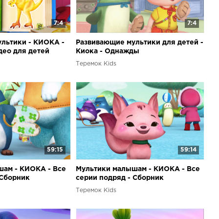
7:4
7:4
льтики - КИОКА -
Развивающие мультики для детей -
део для детей
Киока - Однажды
Теремок Kids
59:15
59:14
ам - КИОКА - Все
Мультики малышам - КИОКА - Все
 Сборник
серии подряд - Сборник
ля детей
мультфильмов для детей
Теремок Kids