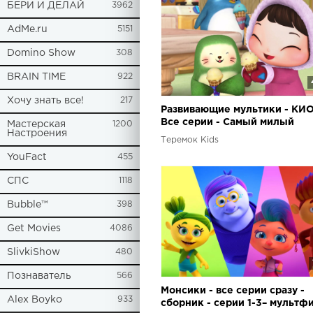
БЕРИ И ДЕЛАЙ
3962
AdMe.ru
5151
Domino Show
308
BRAIN TIME
922
Хочу знать все!
217
Развивающие мультики - КИО
Все серии - Самый милый
Мастерская
1200
Настроения
мультфильм для детей от 3 л
Теремок Kids
YouFact
455
СПС
1118
Bubble™
398
Get Movies
4086
SlivkiShow
480
Познаватель
566
Монсики - все серии сразу -
Alex Boyko
933
сборник - серии 1-3– мультф