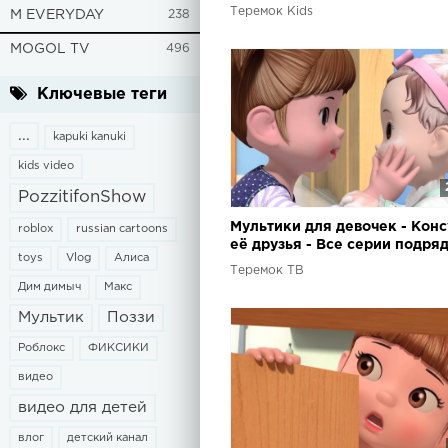
для детей – чувства и эмоции
Теремок Kids
M EVERYDAY
238
MOGOL TV
496
Ключевые теги
...
kapuki kanuki
kids video
PozzitifonShow
Мультики для девочек - Конс
roblox
russian cartoons
её друзья - Все серии подряд
toys
Vlog
Алиса
Сборник 2
Теремок ТВ
Дим димыч
Макс
Мультик
Поззи
Роблокс
ФИКСИКИ
видео
видео для детей
влог
детский канал