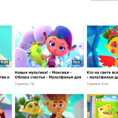
Мультсериал 
использовать
на более спо
эмоций.Смотр
НА КОЛОКОЛЬЧ
любимых муль
развивающие 
которые можн
дружной семь
6:34
12:0
Новые мультики! - Монсики -
Кто на свете в
тва и
Облака счастья - Мультфильм для
– мультфильм дл
детей
эмоции
Теремок ТВ
Теремок Kids