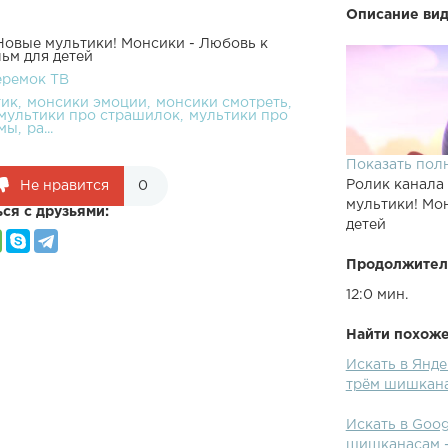
Описание вид
Новые мультики! Монсики - Любовь к
ьм для детей
еремок ТВ
тик
монсики эмоции
монсики смотреть
мультики про страшилок
мультики про
мы
ра...
Показать пол
Ролик канала
Не нравится
0
мультики! Мо
ся с друзьями:
детей
Продолжител
12:0 мин.
Найти похожее
Представляем
Искать в Янд
приключениях
трём шишкана
Монсиленд – э
этой серии м
Искать в Goo
учатся в "осо
шишканасам -