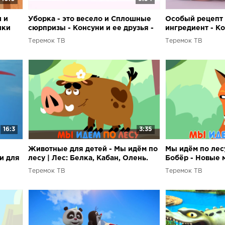
 и
Уборка - это весело и Сплошные
Особый рецепт
ики
сюрпризы - Консуни и ее друзья -
ингредиент - Ко
Мультики
каждый день - 
Теремок ТВ
Теремок ТВ
девочек
16:3
3:35
Животные для детей - Мы идём по
Мы идём по лесу
и для
лесу | Лес: Белка, Кабан, Олень.
Бобёр - Новые 
Мультики 2017
животных для д
Теремок ТВ
Теремок ТВ