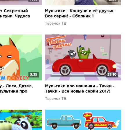
 + Секретный
Мультики - Консуни и её друзья -
нсуни, Чудеса
Все серии! - Сборник 1
Мультики для
Теремок ТВ
3:35
23:10
 - Лиса, Дятел,
Мультики про машинки - Тачки -
мультики про
Тачки - Все новые серии 2017!
етей
Сборник для детей
Теремок ТВ