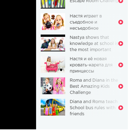
Escape Room Challenge
Настя играет в
съедобное и
несъедобное
Nastya shows that
knowledge at school is
the most important
thing
Настя и её новая
кровать-карета для
принцессы
Roma and Diana in the
Best Amazing Kids
Challenge
Diana and Roma teach
School bus rules with
friends