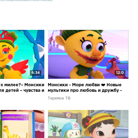
научит зрителей распознавать свои и чужие эмоции,
 их во благо и переключаться с разрушительных эмоций
койные состояния. Монсики - приключения в мире
ите и развивайтесь с нами!Подпишись на канал и ЖМИ
ИК ????, чтобы не пропустить ни одной серии
тфильмов! Теремок ТВ – это только хорошие, добрые,
и веселые мультфильмы для детей любого возраста,
о смотреть ! Присоединяйтесь к нашей большой и
е!
6:34
12:0
сех милее?– Монсики
Монсики - Море любви ❤️ Новые
я детей – чувства и
мультики про любовь и дружбу -
Для детей
Теремок ТВ