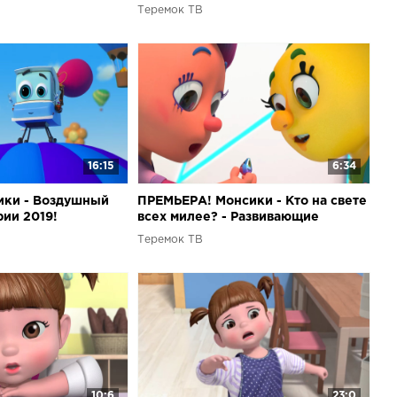
Развивающие мультфильмы для
Теремок ТВ
детей
16:15
6:34
ики - Воздушный
ПРЕМЬЕРА! Монсики - Кто на свете
рии 2019!
всех милее? - Развивающие
мультики для детей
Теремок ТВ
10:6
23:0