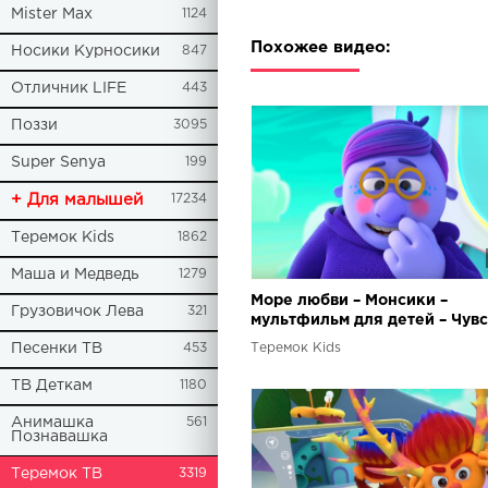
Mister Max
1124
Похожее видео:
Носики Курносики
847
Отличник LIFE
443
Поззи
3095
Super Senya
199
+ Для малышей
17234
Теремок Kids
1862
Маша и Медведь
1279
Море любви – Монсики –
Грузовичок Лева
321
мультфильм для детей – Чувс
эмоции
Теремок Kids
Песенки ТВ
453
ТВ Деткам
1180
Анимашка
561
Познавашка
Теремок ТВ
3319