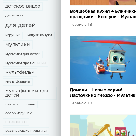
детское видео
Волшебная кухня + Блинчики
димдимыч
праздники - Консуни - Мульт
для девочек
для детей
Теремок ТВ
игрушки
капуки кануки
мультики
мультики для детей
мультики про машинки
мультфильм
мультфильмы
Домики - Новые серии! -
мультфильмы для
детей
Ласточкино гнездо - Мультик
детей
Теремок ТВ
николь
нолик
обзор игрушек
поззитифон
развивающие мультики