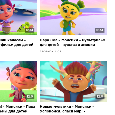
6:34
6:34
шишканасам –
Пара Лол – Монсики – мультфильм
тфильм для детей –
для детей – чувства и эмоции
и
Теремок Kids
12:0
12:0
! - Монсики - Пара
Новые мультики - Монсики -
ьмы для детей
Успокойся, спаси мир! -