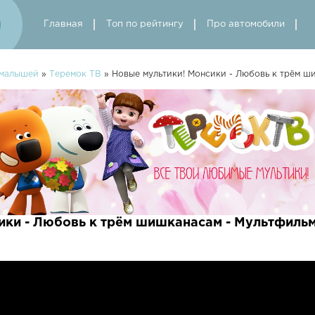
Главная
Топ по рейтингу
Про автомобили
 малышей
»
Теремок ТВ
» Новые мультики! Монсики - Любовь к трём ш
ики - Любовь к трём шишканасам - Мультфильм