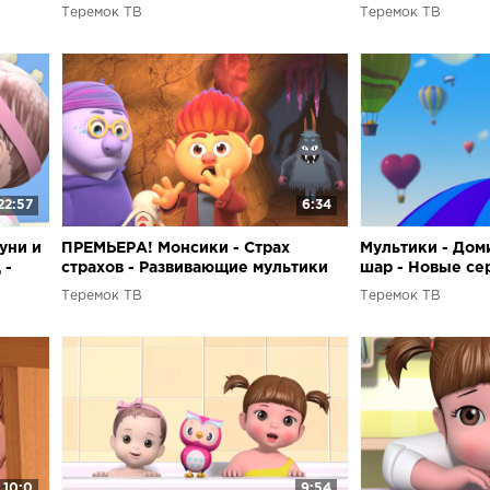
Развивающие мультфильмы -
Теремок ТВ
Теремок ТВ
Эмоции
22:57
6:34
уни и
ПРЕМЬЕРА! Монсики - Страх
Мультики - Дом
 -
страхов - Развивающие мультики
шар - Новые се
для детей
Теремок ТВ
Теремок ТВ
10:0
9:54