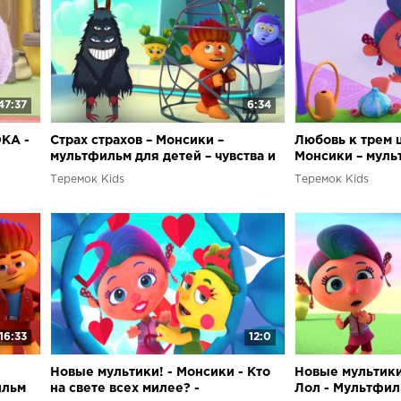
47:37
6:34
КА -
Страх страхов – Монсики –
Любовь к трем 
мультфильм для детей – чувства и
Монсики – муль
ет
эмоции
чувства и эмоци
Теремок Kids
Теремок Kids
16:33
12:0
Новые мультики! - Монсики - Кто
Новые мультики
ильм
на свете всех милее? -
Лол - Мультфил