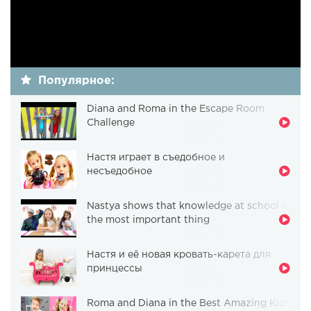
Популярное:
Diana and Roma in the Escape Room
Challenge
Настя играет в съедобное и
несъедобное
Nastya shows that knowledge at school is
the most important thing
Настя и её новая кровать-карета для
принцессы
Roma and Diana in the Best Amazing Kids