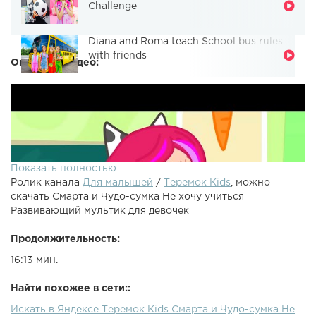
Challenge
Diana and Roma teach School bus rules
with friends
Описание видео:
Показать полностью
Ролик канала
Для малышей
/
Теремок Kids
, можно
скачать Смарта и Чудо-сумка Не хочу учиться
Развивающий мультик для девочек
Продолжительность:
16:13 мин.
Найти похожее в сети::
Искать в Яндексе Теремок Kids Смарта и Чудо-сумка Не