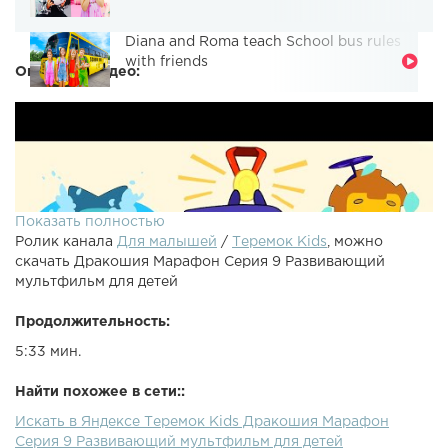
Diana and Roma teach School bus rules
with friends
Описание видео:
Показать полностью
Ролик канала
Для малышей
/
Теремок Kids
, можно
скачать Дракошия Марафон Серия 9 Развивающий
мультфильм для детей
Продолжительность:
5:33 мин.
Найти похожее в сети::
Искать в Яндексе Теремок Kids Дракошия Марафон
Серия 9 Развивающий мультфильм для детей