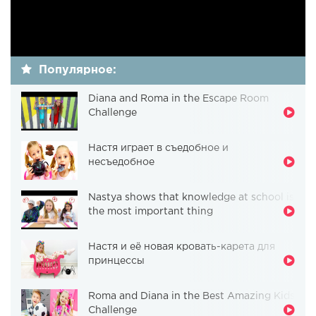
Популярное:
Diana and Roma in the Escape Room
Challenge
Настя играет в съедобное и
несъедобное
Nastya shows that knowledge at school is
the most important thing
Настя и её новая кровать-карета для
принцессы
Roma and Diana in the Best Amazing Kids
Challenge