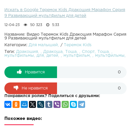
Искать в Google Теремок Kids Дракошия Марафон Серия
9 Развивающий мультфильм для детей
12-04-23
50 323
5:33
Название: Видео Теремок Kids Дракошия Марафон Серия
9 Развивающий мультфильм для детей
Категории:
Для малышей
/
Теремок Kids
Теги:
Дракошия
Дракоша
Тоша
Спорт
Тоша
мультфильмы
для
детей
мультфильм
мультфильмы
Нравится
0
Не нравится
0
Понравился ролик? Поделиться с друзьями:
Похожее видео: