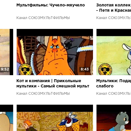
Мультфильмы: Чучело-мяучело
Золотая колле
- Петя и Красн
Канал СОЮЗМУЛЬТФИЛЬМЫ
Канал СОЮЗМУЛ
9:52
8:43
Кот и компания | Прикольные
Мультики: Пода
мультики - Самый смешной мульт
слабого
для взрослых
Канал СОЮЗМУЛЬТФИЛЬМЫ
Канал СОЮЗМУЛ