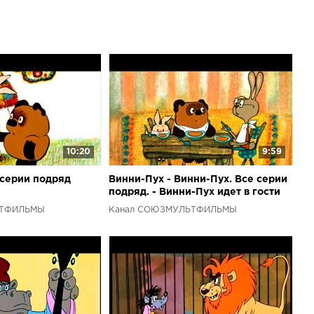
ultiki или на facebook.com/SovetskieMultfilmy Разверни
исание: все ссылки на плейлисты, классные подборки
нтересные группы и многое другое. Посмотри полное
а группа Вконтакте Мы на Facebook Следи за нами в
ничка на Google+ Подпишись на канал и не теряй любимые
гаев Все серии подряд: Ну погоди! Все серии подряд:
сон Все серии подряд: Бременские музыканты Все серии
 из Простоквашино Все серии подряд: Крокодил Гена и
серии подряд: Веселая карусель Все серии подряд:
 серии подряд: Котенок по имени Гав Все серии подряд:
ерии подряд: Возвращение блудного попугая Все серии
10:20
9:59
янки Все серии подряд: Светлячок Все серии подряд:
а Все серии подряд: Корней Чуковский Все серии
 серии подряд
Винни-Пух - Винни-Пух. Все серии
нды и мифы Все серии подряд: Мультфильм озвучивали
подряд. - Винни-Пух идет в гости
ные и любимые советские актеры - Евгений Леонов, Лев
ЬТФИЛЬМЫ
Канал СОЮЗМУЛЬТФИЛЬМЫ
л Конанов, Вячеслав Невинный...Сюжет
етективная история про одного деревенского простака,
чала обманул черноусый мошенник. Но парень так все не
ала сам чуть не попал за решетку по ложному
потом помог мошенников поймать... Здесь вы найдете
льтфильмы, песни для детей, развивающие мультики,
й, полезный детский контент, сказки для малышей.
кий мультфильм, который вы давно искали, найдете на