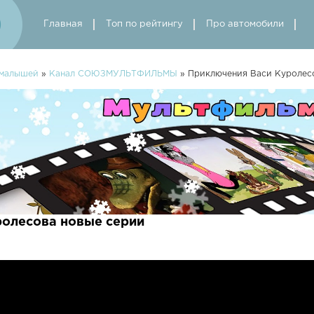
Главная
Топ по рейтингу
Про автомобили
 малышей
»
Канал СОЮЗМУЛЬТФИЛЬМЫ
» Приключения Васи Куролес
олесова новые серии