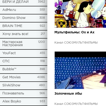
БЕРИ И ДЕЛАЙ
3962
AdMe.ru
5151
Domino Show
308
BRAIN TIME
922
Мультфильмы: Ох и Ах
Хочу знать все!
217
Мастерская
1200
Канал СОЮЗМУЛЬТФИЛЬМЫ
Настроения
YouFact
455
СПС
1118
Bubble™
398
Get Movies
4086
SlivkiShow
480
Познаватель
566
Золоченые лбы
Alex Boyko
933
Канал СОЮЗМУЛЬТФИЛЬМЫ