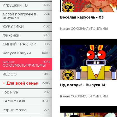
Игрушкин ТВ
1485
Давай поиграем в
224
Весёлая карусель - 03
игрушки
КУКУТИКИ
402
Канал СОЮЗМУЛЬТФИЛЬМЫ
Фиксики
1246
СИНИЙ ТРАКТОР
185
Капуки Кануки
1400
Канал
1081
СОЮЗМУЛЬТФИЛЬМЫ
KEDOO
1280
+ Для всей семьи
22113
Ну, погоди! - Выпуск 14
Top Five
287
Канал СОЮЗМУЛЬТФИЛЬМЫ
FAMILY BOX
1020
Взрыв Мозга
276