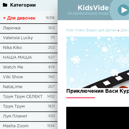
Категории
+ Для девочек
16318
Лерочка
302
Kids Video Видео для Детей
»
Для
Valensia Lucky
711
Nika Kiko
202
НАША МАША
627
Watch Me
874
Viki Show
740
NataLime
207
Приключения Васи Кур
Трум Трум СЕЛЕКТ
1452
Трум Трум
1821
Лум Планет
933
Masha Zoom
1534