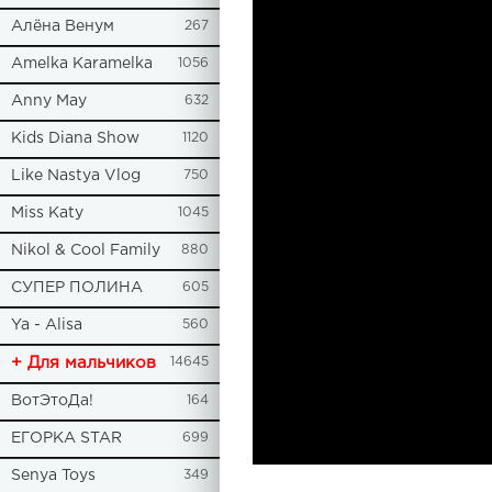
Алёна Венум
267
Amelka Karamelka
1056
Anny May
632
Kids Diana Show
1120
Like Nastya Vlog
750
Miss Katy
1045
Nikol & Cool Family
880
СУПЕР ПОЛИНА
605
Ya - Alisa
560
+ Для мальчиков
14645
ВотЭтоДа!
164
ЕГОРКА STAR
699
Senya Toys
349