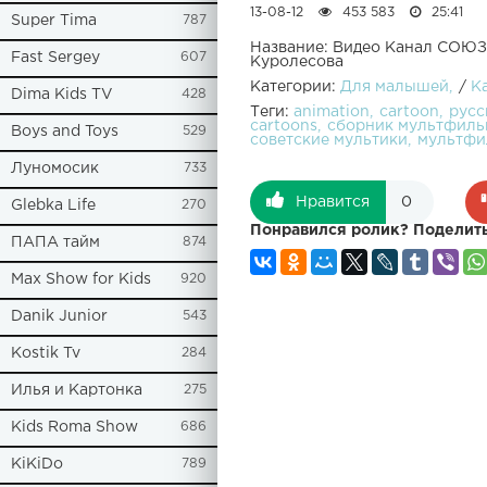
13-08-12
453 583
25:41
Super Tima
787
Название: Видео Канал СО
Fast Sergey
607
Куролесова
Категории:
Для малышей
/
К
Dima Kids TV
428
Теги:
animation
cartoon
русс
cartoons
сборник мультфиль
Boys and Toys
529
советские мультики
мультфи
Луномосик
733
Нравится
0
Glebka Life
270
Понравился ролик? Поделить
ПАПА тайм
874
Max Show for Kids
920
Danik Junior
543
Kostik Tv
284
Илья и Картонка
275
Kids Roma Show
686
KiKiDo
789