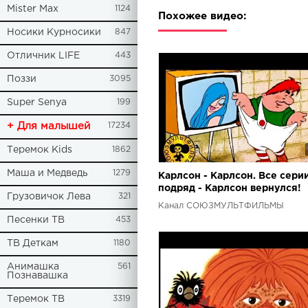
Mister Max
1124
Похожее видео:
Носики Курносики
847
Отличник LIFE
443
Поззи
3095
Super Senya
199
+ Для малышей
17234
Теремок Kids
1862
Маша и Медведь
1279
Карлсон - Карлсон. Все сери
подряд - Карлсон вернулся!
Грузовичок Лева
321
Канал СОЮЗМУЛЬТФИЛЬМЫ
Песенки ТВ
453
ТВ Деткам
1180
Анимашка
561
Познавашка
Теремок ТВ
3319