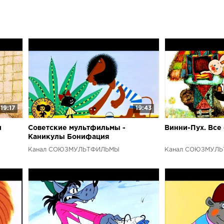
vk.com/soyuzm
полностью оп
мультиков, и
описание!Наш
Twitter Стра
серии 38 попу
Малыш и Карл
подряд: Трое
Чебурашк Все 
Винни Пух Все
Маугли Все с
19:17
19:43
подряд: Обезь
Сказки Сутеев
и
Советские мультфильмы -
Винни-Пух. Все
подряд: Леге
Каникулы Бонифация
самые извест
Канал СОЮЗМУЛЬТФИЛЬМЫ
Канал СОЮЗМУЛ
Дуров, Михаи
мультфильмаД
которого сна
оставил, снач
обвинению, а 
советские му
игры для дете
Любой советс