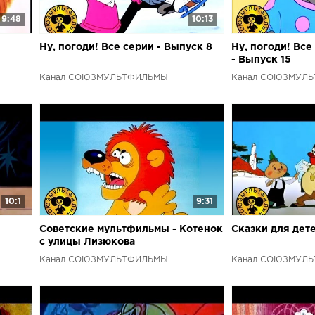
нашем канале
9:48
10:13
Ну, погоди! Все серии - Выпуск 8
Ну, погоди! Все
- Выпуск 15
Канал СОЮЗМУЛЬТФИЛЬМЫ
Канал СОЮЗМУЛ
10:1
9:31
Советские мультфильмы - Котенок
Сказки для дет
с улицы Лизюкова
Канал СОЮЗМУЛЬТФИЛЬМЫ
Канал СОЮЗМУЛ