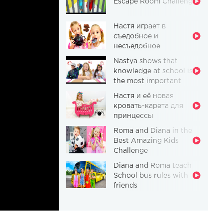
Escape Room Challenge
Настя играет в
съедобное и
несъедобное
Nastya shows that
knowledge at school is
the most important
thing
Настя и её новая
кровать-карета для
принцессы
Roma and Diana in the
Best Amazing Kids
Challenge
Diana and Roma teach
School bus rules with
friends