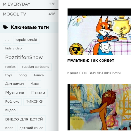
M EVERYDAY
238
MOGOL TV
496
Ключевые теги
...
kapuki kanuki
kids video
PozzitifonShow
Мультики: Так сойдет
roblox
russian cartoons
Канал СОЮЗМУЛЬТФИЛЬМЫ
toys
Vlog
Алиса
Дим димыч
Макс
Мультик
Поззи
Роблокс
ФИКСИКИ
видео
видео для детей
влог
детский канал