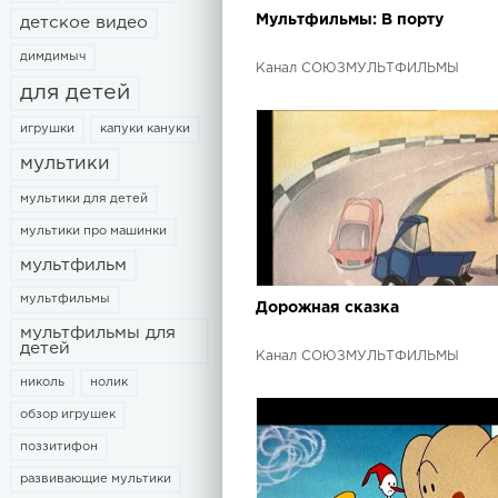
Мультфильмы: В порту
детское видео
димдимыч
Канал СОЮЗМУЛЬТФИЛЬМЫ
для детей
игрушки
капуки кануки
мультики
мультики для детей
мультики про машинки
мультфильм
мультфильмы
Дорожная сказка
мультфильмы для
детей
Канал СОЮЗМУЛЬТФИЛЬМЫ
николь
нолик
обзор игрушек
поззитифон
развивающие мультики