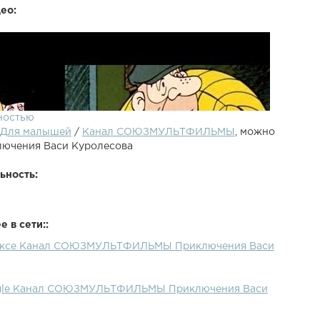
ео:
ностью
Для малышей
/
Канал СОЮЗМУЛЬТФИЛЬМЫ
, можно
лючения Васи Куролесова
ьность:
 в сети::
дексе Канал СОЮЗМУЛЬТФИЛЬМЫ Приключения Васи
ogle Канал СОЮЗМУЛЬТФИЛЬМЫ Приключения Васи
 об этом мультике больше? Заходи к нам в группу: