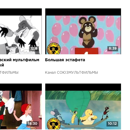
12:8
8:39
вский мультфильм
Большая эстафета
ый
ЬТФИЛЬМЫ
Канал СОЮЗМУЛЬТФИЛЬМЫ
18:30
10:12