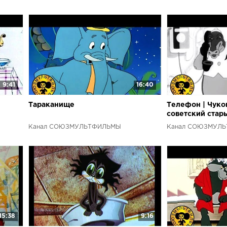
9:41
16:40
Тараканище
Телефон | Чуко
советский стар
Канал СОЮЗМУЛЬТФИЛЬМЫ
Канал СОЮЗМУЛ
15:38
9:16