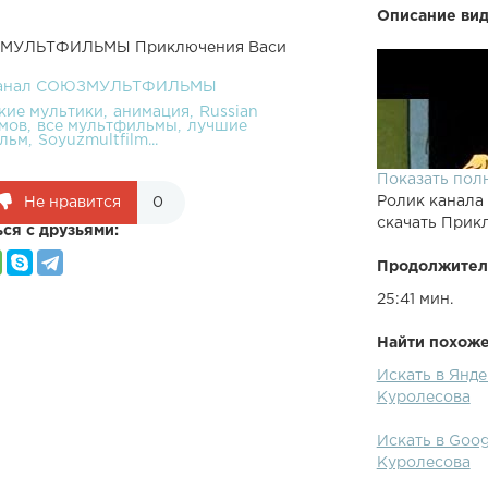
Описание вид
ЮЗМУЛЬТФИЛЬМЫ Приключения Васи
анал СОЮЗМУЛЬТФИЛЬМЫ
кие мультики
анимация
Russian
мов
все мультфильмы
лучшие
льм
Soyuzmultfilm...
Показать пол
Ролик канала
Не нравится
0
скачать Прик
ся с друзьями:
Продолжител
25:41 мин.
Найти похожее
Искать в Ян
Куролесова
Искать в Go
Куролесова
Хочешь узнать