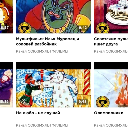
8:57
9:42
Мультфильм: Илья Муромец и
Советские муль
соловей разбойник
ищет друга
Канал СОЮЗМУЛЬТФИЛЬМЫ
Канал СОЮЗМУЛ
15:39
9:48
Не любо - не слушай
Олимпионики
Канал СОЮЗМУЛЬТФИЛЬМЫ
Канал СОЮЗМУЛ