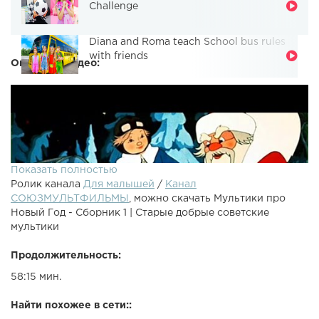
Challenge
Diana and Roma teach School bus rules
with friends
Описание видео:
Показать полностью
Ролик канала
Для малышей
/
Канал
СОЮЗМУЛЬТФИЛЬМЫ
, можно скачать Мультики про
Новый Год - Сборник 1 | Старые добрые советские
мультики
Продолжительность:
58:15 мин.
Найти похожее в сети::