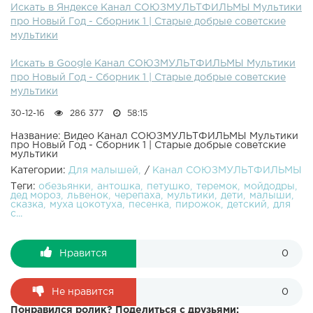
В сборник любимых советских мультфильмов для детей
Искать в Яндексе Канал СОЮЗМУЛЬТФИЛЬМЫ Мультики
вошли: Новогоднее путешествие, Когда зажигаются ёлки,
про Новый Год - Сборник 1 | Старые добрые советские
Снеговик-почтовик, Мороз ИвановичПодписывайтесь на
мультики
нашу группу Вконтакте: или на Смотрите любимые
мультфильмы нашего детства. 38 попугаев Все серии
Искать в Google Канал СОЮЗМУЛЬТФИЛЬМЫ Мультики
подряд: Ну погоди! Все серии подряд: Малыш и Карлсон
про Новый Год - Сборник 1 | Старые добрые советские
Все серии подряд: Бременские музыканты Все серии
мультики
подряд: Трое из Простоквашино Все серии подряд:
30-12-16
286 377
58:15
Крокодил Гена и Чебурашка Все серии подряд:
Название: Видео Канал СОЮЗМУЛЬТФИЛЬМЫ Мультики
про Новый Год - Сборник 1 | Старые добрые советские
мультики
Категории:
Для малышей
/
Канал СОЮЗМУЛЬТФИЛЬМЫ
Теги:
обезьянки
антошка
петушко
теремок
мойдодры
дед мороз
львенок
черепаха
мультики
дети
малыши
сказка
муха цокотуха
песенка
пирожок
детский
для
с...
Нравится
0
Не нравится
0
Понравился ролик? Поделиться с друзьями: