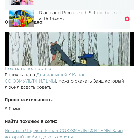
Diana and Roma teach School bus rules
with friends
Описание видео:
Показать полностью
Ролик канала
Для малышей
/
Канал
СОЮЗМУЛЬТФИЛЬМЫ
, можно скачать Заяц который
любил давать советы
Продолжительность:
8:11 мин.
Найти похожее в сети::
Искать в Яндексе Канал СОЮЗМУЛЬТФИЛЬМЫ Заяц
Мультфильм-комедия для взрослых, о зайце который сам
который любил давать советы