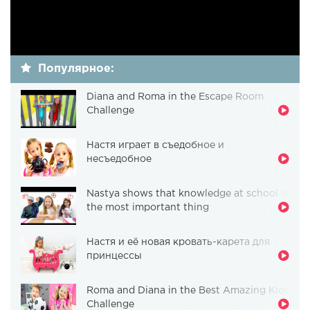
Популярное:
Diana and Roma in the Escape Room
Challenge
Настя играет в съедобное и
несъедобное
Nastya shows that knowledge at school is
the most important thing
Настя и её новая кровать-карета для
принцессы
Roma and Diana in the Best Amazing Kids
Challenge