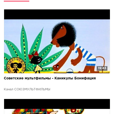
девочки Алисы, ее рассеянного папы-ученого Селезнева,
невозмутимого космонавта Зеленого.Сюжет
мультфильмаГерои мультфильма полетели на другую
планету за редкими зверями для зоопарка. И вот они на
луне где Алиса на межконтинентальном футболе, в музее
двух капитанов, среди инопланетных друзей. Но почему
скрывается доктор Лиховский? И как с ними связана
птица Говорун, которая отличается умом и
сообразительностью? И что за эпидемия на планете
Шелезака?
19:43
Советские мультфильмы - Каникулы Бонифация
Канал СОЮЗМУЛЬТФИЛЬМЫ