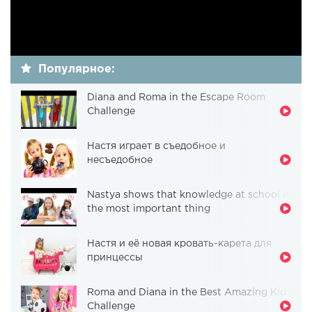
Популярное:
Diana and Roma in the Escape Room
Challenge
Настя играет в съедобное и
несъедобное
Nastya shows that knowledge at school is
the most important thing
Настя и её новая кровать-карета для
принцессы
Roma and Diana in the Best Amazing Kids
Challenge