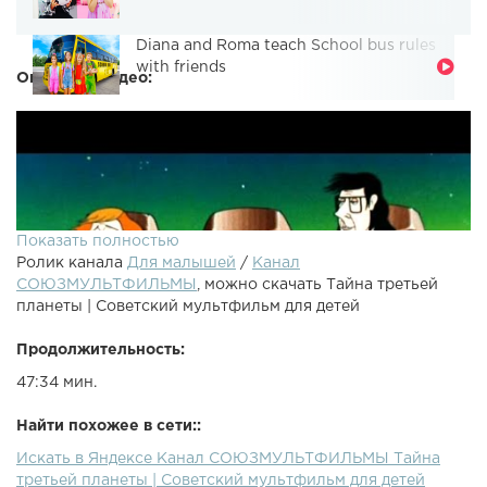
Diana and Roma teach School bus rules
with friends
Описание видео:
Показать полностью
Ролик канала
Для малышей
/
Канал
СОЮЗМУЛЬТФИЛЬМЫ
, можно скачать Тайна третьей
планеты | Советский мультфильм для детей
Продолжительность:
47:34 мин.
Найти похожее в сети::
Искать в Яндексе Канал СОЮЗМУЛЬТФИЛЬМЫ Тайна
Хочешь узнать об этом мультике больше? Заходи к нам в
третьей планеты | Советский мультфильм для детей