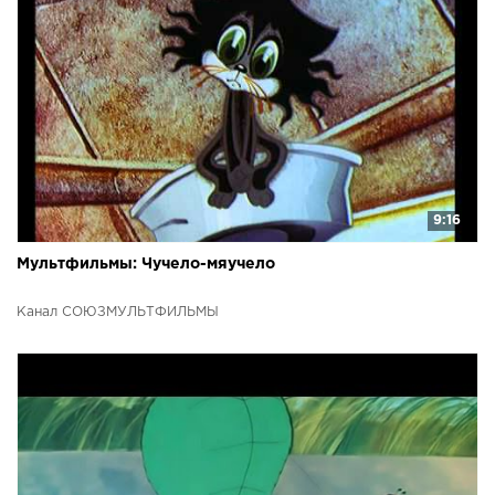
9:16
Мультфильмы: Чучело-мяучело
Канал СОЮЗМУЛЬТФИЛЬМЫ