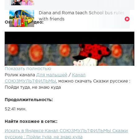
Diana and Roma teach School bus rules
with friends
Описание видео:
Показать полностью
Ролик канала
Для малышей
/
Канал
СОЮЗМУЛЬТФИЛЬМЫ
, можно скачать Сказки русские :
Пойди туда, не знаю куда
Продолжительность:
52:41 мин.
Найти похожее в сети::
Искать в Яндексе Канал СОЮЗМУЛЬТФИЛЬМЫ Сказки
Хочешь узнать об этом мультике больше? Заходи к нам в
русские : Пойди туда, не знаю куда