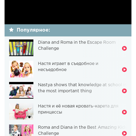
Популярное:
Diana and Roma in the Escape Room
Challenge
Настя играет в съедобное и
несъедобное
Nastya shows that knowledge at school is
the most important thing
Настя и её новая кровать-карета для
принцессы
Roma and Diana in the Best Amazing Kids
Challenge