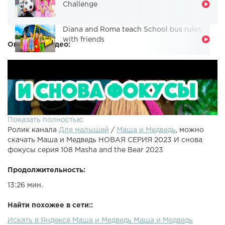
Challenge
Diana and Roma teach School bus rules
with friends
Описание видео:
Показать полностью
Ролик канала
Для малышей
/
Маша и Медведь
, можно
скачать Маша и Медведь НОВАЯ СЕРИЯ 2023 И снова
фокусы серия 108 Masha and the Bear 2023
Продолжительность:
13:26 мин.
Найти похожее в сети::
Искать в Яндексе Маша и Медведь Маша и Медведь