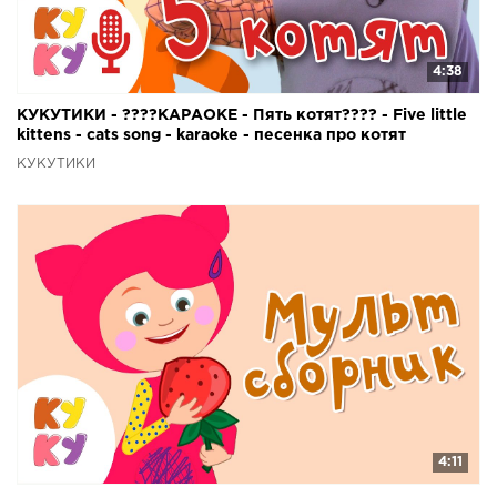
4:38
КУКУТИКИ - ????КАРАОКЕ - Пять котят???? - Five little
kittens - cats song - karaoke - песенка про котят
КУКУТИКИ
4:11