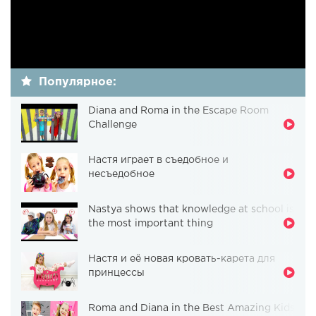
Популярное:
Diana and Roma in the Escape Room
Challenge
Настя играет в съедобное и
несъедобное
Nastya shows that knowledge at school is
the most important thing
Настя и её новая кровать-карета для
принцессы
Roma and Diana in the Best Amazing Kids