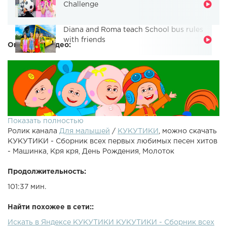
Challenge
Diana and Roma teach School bus rules
with friends
Описание видео:
Показать полностью
Ролик канала
Для малышей
/
КУКУТИКИ
, можно скачать
КУКУТИКИ - Сборник всех первых любимых песен хитов
- Машинка, Кря кря, День Рождения, Молоток
Продолжительность:
101:37 мин.
- Большой первых песен Кукутиков, которые так
понравились ребятам, которые были с нами с самого
Найти похожее в сети::
начала. Состав Кукутиков менялся, менялись клипы и
Искать в Яндексе КУКУТИКИ КУКУТИКИ - Сборник всех
костюмы и ребятки росли вместе с проектом. Вспомним,