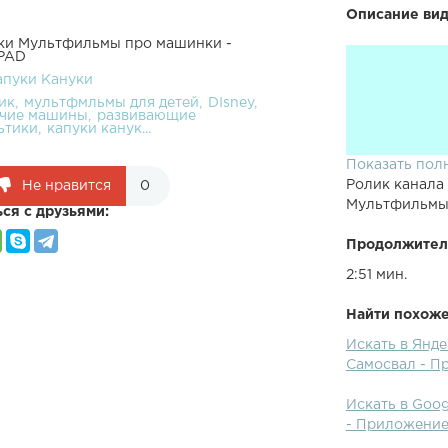
Описание вид
уки Мультфильмы про машинки -
iPAD
апуки Кануки
ик
мультфмльмы для детей
DIsney
чие машины
развивающие
ьтики
капуки канук...
Показать пол
Ролик канала
Не нравится
0
Мультфильмы 
ся с друзьями:
Продолжител
2:51 мин.
Найти похожее
Искать в Янд
Видео для дет
Самосвал - П
SandBox) от к
простое в уп
Искать в Goo
грейдеров, эк
- Приложение
строительной