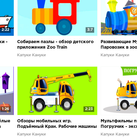
2:22
3:7
и -
Собираем пазлы - обзор детского
Развивающие Му
приложения Zoo Train
Паровозик в зоо
считать до 5
Капуки Кануки
Капуки Кануки
1:26
2:23
сёлые
Обзоры мобильных игр.
Мультфильмы п
n
Подъёмный Кран. Рабочие машины
Погрузчик - экс
приложение
Капуки Кануки
Капуки Кануки