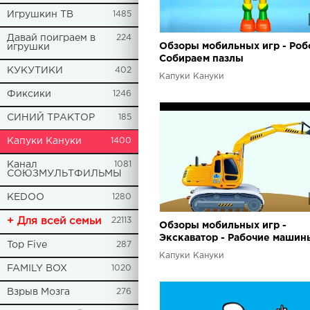
Игрушкин ТВ
1485
Давай поиграем в
224
Обзоры мобильных игр - Робо
игрушки
Собираем пазлы
КУКУТИКИ
402
Капуки Кануки
Фиксики
1246
СИНИЙ ТРАКТОР
185
Капуки Кануки
1400
Канал
1081
СОЮЗМУЛЬТФИЛЬМЫ
KEDOO
1280
+ Для всей семьи
22113
Обзоры мобильных игр -
Экскаватор - Рабочие машин
Top Five
287
песочнице
Капуки Кануки
FAMILY BOX
1020
Взрыв Мозга
276