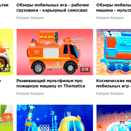
ьтик
Обзоры мобильных игр - рабочие
Обзоры мобильн
грузовики - карьерный самосвал
машина - мульт
Капуки Кануки
Капуки Кануки
3:30
2:15
о
Развивающий мультфильм про
Космические м
пожарную машину от Thematica
мобильных игр 
машинки
Капуки Кануки
Капуки Кануки