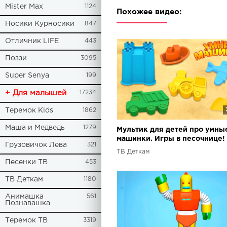
Mister Max
1124
Похожее видео:
Носики Курносики
847
Отличник LIFE
443
Поззи
3095
Super Senya
199
+ Для малышей
17234
Теремок Kids
1862
Маша и Медведь
1279
Мультик для детей про умны
машинки. Игры в песочнице!
Грузовичок Лева
321
ТВ Деткам
Песенки ТВ
453
ТВ Деткам
1180
Анимашка
561
Познавашка
Теремок ТВ
3319