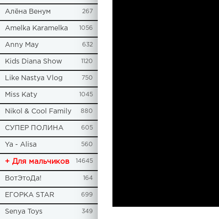
Алёна Венум
267
Amelka Karamelka
1056
Anny May
632
Kids Diana Show
1120
Like Nastya Vlog
750
Miss Katy
1045
Nikol & Cool Family
880
СУПЕР ПОЛИНА
605
Ya - Alisa
560
+ Для мальчиков
14645
ВотЭтоДа!
164
ЕГОРКА STAR
699
Senya Toys
349