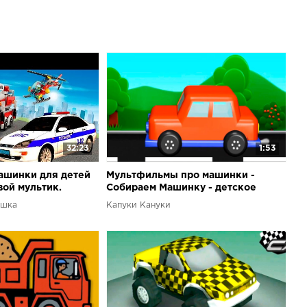
управлять!Приложение доступно в AppStore по ссылке А
ePlay по ссылке Больше обзоров на детские игры и
щите на нашем детском канале
com/KapukiKanuki в плейлисте "Обзоры Мобильных Игр"
32:23
1:53
ашинки для детей
Мультфильмы про машинки -
вой мультик.
Собираем Машинку - детское
приложение для iPad
ашка
Капуки Кануки