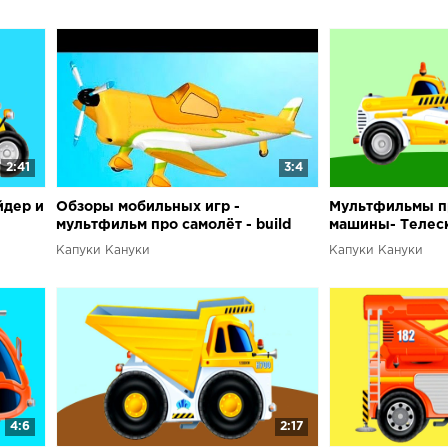
2:41
3:4
йдер и
Обзоры мобильных игр -
Мультфильмы п
мультфильм про самолёт - build
машины- Телес
and play
погрузчик
Капуки Кануки
Капуки Кануки
4:6
2:17