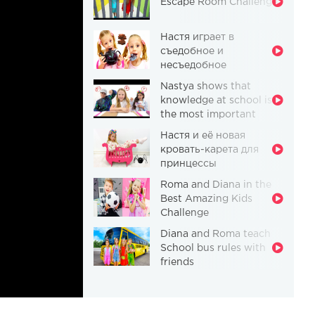
Escape Room Challenge
Настя играет в
съедобное и
несъедобное
Nastya shows that
knowledge at school is
the most important
thing
Настя и её новая
кровать-карета для
принцессы
Roma and Diana in the
Best Amazing Kids
Challenge
Diana and Roma teach
School bus rules with
friends