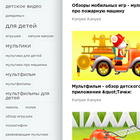
Обзоры мобильных игр - мул
детское видео
про пожарную машину
димдимыч
Капуки Кануки
для детей
игрушки
капуки кануки
мультики
мультики для детей
мультики про машинки
мультфильм
мультфильмы
Мультфильм - обзор детског
приложения &quot;Тачки:
мультфильмы для
детей
Операция Спасения&quot;
Капуки Кануки
николь
нолик
обзор игрушек
поззитифон
развивающие мультики