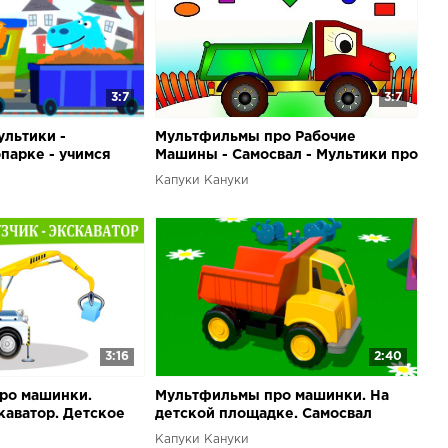
3:7
3:7
льтики -
Мультфильмы про Рабочие
парке - учимся
Машины - Самосвал - Мультики про
машинки
Капуки Кануки
3:16
2:40
ро машинки.
Мультфильмы про машинки. На
каватор. Детское
детской площадке. Самосвал
Капуки Кануки