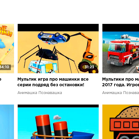
начинать ею 
также в Googl
приложения и
www.youtube.
34:10
31:23
е
Мультик игра про машинки все
Мультики про м
серии подряд без остановки!
2017 года. Игро
Анимашка Познавашка
Анимашка Познав