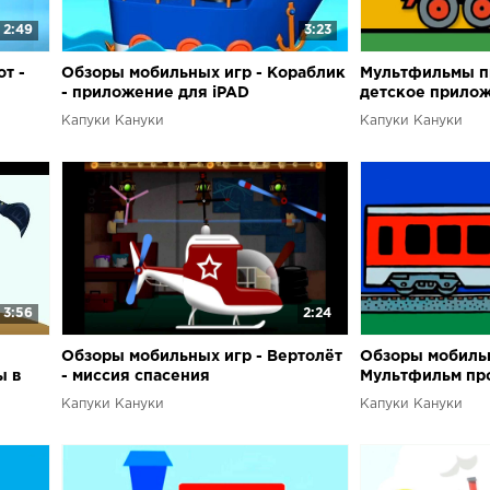
2:49
3:23
т -
Обзоры мобильных игр - Кораблик
Мультфильмы пр
- приложение для iPAD
детское прилож
Капуки Кануки
Капуки Кануки
3:56
2:24
Обзоры мобильных игр - Вертолёт
Обзоры мобильн
ы в
- миссия спасения
Мультфильм про
Капуки Кануки
Капуки Кануки