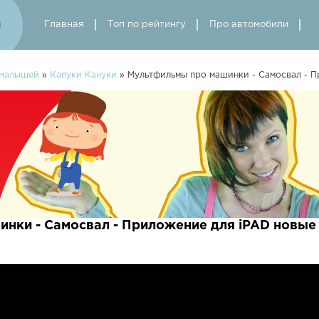
Главная
Топ по рейтингу
Про автомобили
 малышей
»
Капуки Кануки
» Мультфильмы про машинки - Самосвал - П
нки - Самосвал - Приложение для iPAD новые