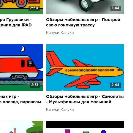
2:50
1:44
о Грузовики -
Обзоры мобильных игр - Построй
ение для iPAD
свою гоночную трассу
Капуки Кануки
2:51
2:44
ых игр -
Обзоры мобильных игр - Самолёты
 поезда, паровозы
- Мультфильмы для малышей
Капуки Кануки