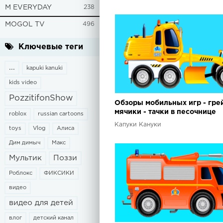
M EVERYDAY
238
MOGOL TV
496
Ключевые теги
...
kapuki kanuki
kids video
PozzitifonShow
Обзоры мобильных игр - гре
мячики - тачки в песочнице
roblox
russian cartoons
Капуки Кануки
toys
Vlog
Алиса
Дим димыч
Макс
Мультик
Поззи
Роблокс
ФИКСИКИ
видео
видео для детей
влог
детский канал