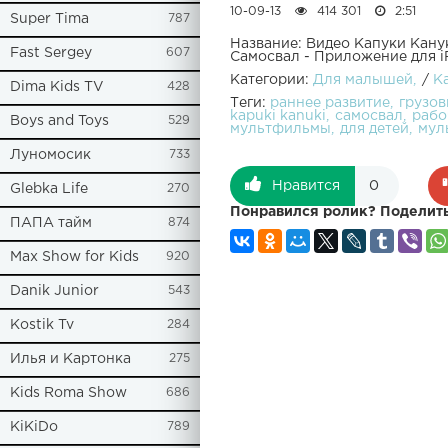
10-09-13
414 301
2:51
Super Tima
787
Название: Видео Капуки Кан
Fast Sergey
607
Самосвал - Приложение для 
Категории:
Для малышей
/
К
Dima Kids TV
428
Теги:
раннее развитие
грузов
kapuki kanuki
самосвал
рабо
Boys and Toys
529
мультфильмы
для детей
мул
Луномосик
733
Нравится
0
Glebka Life
270
Понравился ролик? Поделить
ПАПА тайм
874
Max Show for Kids
920
Danik Junior
543
Kostik Tv
284
Илья и Картонка
275
Kids Roma Show
686
KiKiDo
789