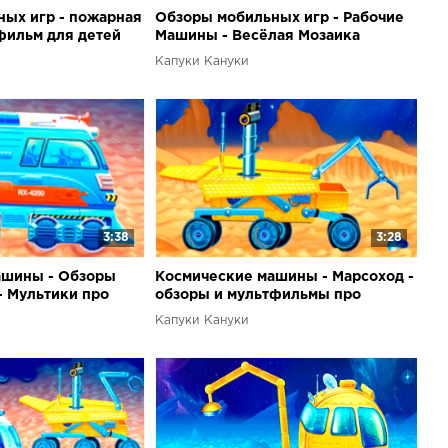
ых игр - пожарная
Обзоры мобильных игр - Рабочие
фильм для детей
Машины - Весёлая Мозаика
Капуки Кануки
3:38
3:28
ашины - Обзоры
Космические машины - Марсоход -
- Мультики про
обзоры и мультфильмы про
машинки
Капуки Кануки