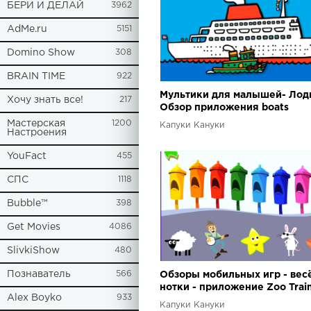
БЕРИ И ДЕЛАЙ
3962
AdMe.ru
5151
Domino Show
308
BRAIN TIME
922
Мультики для малышей- Лодк
Хочу знать все!
217
Обзор приложения boats
Мастерская
1200
Капуки Кануки
Настроения
YouFact
455
СПС
1118
Bubble™
398
Get Movies
4086
SlivkiShow
480
Познаватель
566
Обзоры мобильных игр - ве
нотки - приложение Zoo Trai
Alex Boyko
933
Капуки Кануки