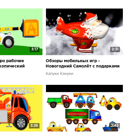
3:17
2:31
ро рабочие
Обзоры мобильных игр -
копический
Новогодний Самолёт с подарками
для детей
Капуки Кануки
3:26
2:42