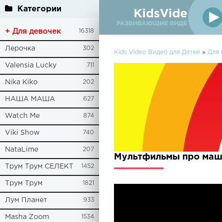
Категории
+ Для девочек
16318
Лерочка
302
Kids Video Видео для Детей
»
Для
Valensia Lucky
711
Nika Kiko
202
НАША МАША
627
Watch Me
874
Viki Show
740
NataLime
207
Мультфильмы про маши
Трум Трум СЕЛЕКТ
1452
Трум Трум
1821
Лум Планет
933
Masha Zoom
1534