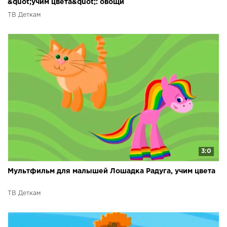
&quot;учим цвета&quot;: овощи
ТВ Деткам
3:0
Мультфильм для малышей Лошадка Радуга, учим цвета
ТВ Деткам