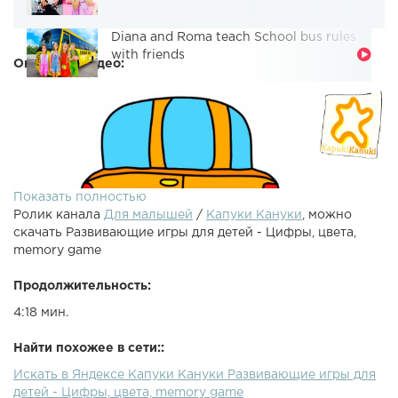
Diana and Roma teach School bus rules
with friends
Описание видео:
Показать полностью
Ролик канала
Для малышей
/
Капуки Кануки
, можно
скачать Развивающие игры для детей - Цифры, цвета,
memory game
Продолжительность:
4:18 мин.
Развивающий мультфильм и логические задания для
детей ждут зрителей в этом мультики про машинку.
Найти похожее в сети::
Сегодня мы учим цифры и цвета, смотрим мультик
Искать в Яндексе Капуки Кануки Развивающие игры для
раскраску, выбираем машинку правильной формы
детей - Цифры, цвета, memory game
(пытаемся вставить в рамочку картинки трактора,