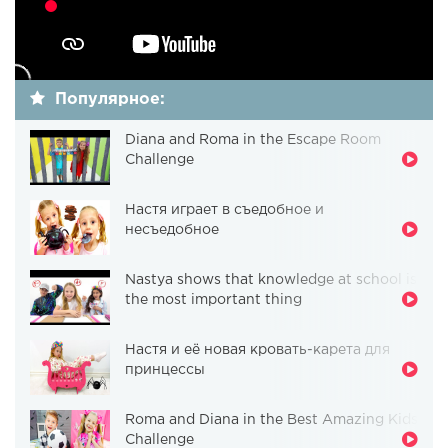
Популярное:
Diana and Roma in the Escape Room
Challenge
Настя играет в съедобное и
несъедобное
Nastya shows that knowledge at school is
the most important thing
Настя и её новая кровать-карета для
принцессы
Roma and Diana in the Best Amazing Kids
Challenge