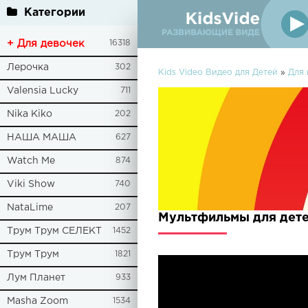
Категории
+ Для девочек
16318
Лерочка
302
Kids Video Видео для Детей
»
Для
Valensia Lucky
711
Nika Kiko
202
НАША МАША
627
Watch Me
874
Viki Show
740
NataLime
207
Мультфильмы для дете
Трум Трум СЕЛЕКТ
1452
Трум Трум
1821
Лум Планет
933
Masha Zoom
1534