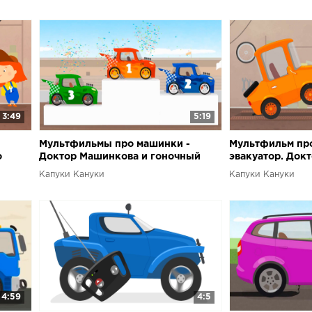
3:49
5:19
Мультфильмы про машинки -
Мультфильм про
о
Доктор Машинкова и гоночный
эвакуатор. Док
автомобиль
Капуки Кануки
Капуки Кануки
4:59
4:5