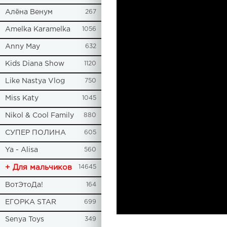
Алёна Венум
267
Amelka Karamelka
1056
Anny May
632
Kids Diana Show
1120
Like Nastya Vlog
750
Miss Katy
1045
Nikol & Cool Family
880
СУПЕР ПОЛИНА
605
Ya - Alisa
560
+ Для мальчиков
14645
ВотЭтоДа!
164
ЕГОРКА STAR
699
Senya Toys
349