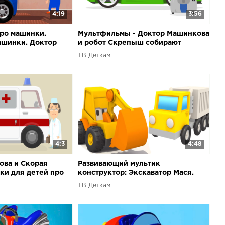
4:19
3:56
ро машинки.
Мультфильмы - Доктор Машинкова
ашинки. Доктор
и робот Скрепыш собирают
автомобиль
ТВ Деткам
4:3
4:48
ова и Скорая
Развивающий мультик
ки для детей про
конструктор: Экскаватор Мася.
Собираем Контейнеровоз
ТВ Деткам