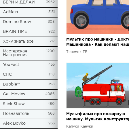
БЕРИ И ДЕЛАЙ
3962
AdMe.ru
5151
Domino Show
308
BRAIN TIME
922
Мультик про машинки - Докт
Хочу знать все!
217
Машинкова - Как делают ма
Мастерская
1200
Теремок ТВ
Настроения
YouFact
455
СПС
1118
Bubble™
398
Get Movies
4086
SlivkiShow
480
Познаватель
566
Мультфильм про пожарную
машину. Мультик конструкто
Alex Boyko
933
Большая сборка
Капуки Кануки