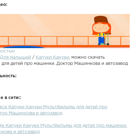
ео:
ностью
Для малышей
/
Капуки Кануки
, можно скачать
для детей про машинки. Доктор Машинкова и автозавод
ьность:
 в сети::
ексе Капуки Кануки Мультфильмы для детей про
етей про то, как доктор Машинкова ездила в своём
тор Машинкова и автозавод
лете на автомобильный завод, смотреть, как делают
Оказывается машинку можно собрать как конструктор. И
gle Капуки Кануки Мультфильмы для детей про машинки.
а заводе умные роботы машины. Мультфильмы про
кова и автозавод
 это любимые мультики для детей от 2х лет. Смотрите