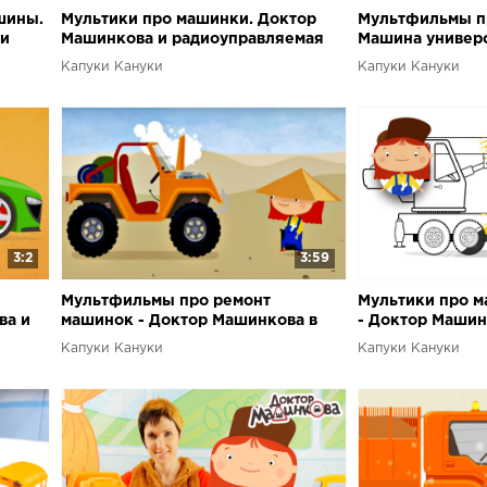
шины.
Мультики про машинки. Доктор
Мультфильмы п
ки
Машинкова и радиоуправляемая
Машина универс
машинка
автомастерская
Капуки Кануки
Капуки Кануки
Машинковой
3:2
3:59
Мультфильмы про ремонт
Мультики про м
ва и
машинок - Доктор Машинкова в
- Доктор Маши
пустыне
Капуки Кануки
Капуки Кануки