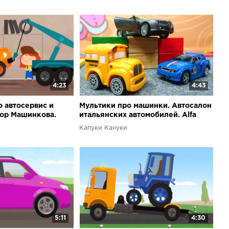
4:23
4:43
 автосервис и
Мультики про машинки. Автосалон
тор Машинкова.
итальянских автомобилей. Alfa
Romeo
Капуки Кануки
5:11
4:30