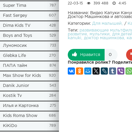
22-03-15
399 488
4:45
Super Tima
787
Название: Видео Капуки Кану
Fast Sergey
607
Доктор Машинкова и автозав
Категории:
Для малышей
/
К
Dima Kids TV
428
Теги:
развивающие мультфил
развитие
мультики
для дете
Boys and Toys
529
kanuki
доктор машинкова
ка
Луномосик
733
Нравится
0
Glebka Life
270
Понравился ролик? Поделить
ПАПА тайм
874
Max Show for Kids
920
Danik Junior
543
Kostik Tv
284
Илья и Картонка
275
Kids Roma Show
686
KiKiDo
789