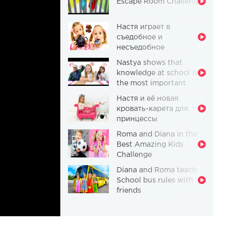
Escape Room Challenge
Настя играет в
съедобное и
несъедобное
Nastya shows that
knowledge at school is
the most important
thing
Настя и её новая
кровать-карета для
принцессы
Roma and Diana in the
Best Amazing Kids
Challenge
Diana and Roma teach
School bus rules with
friends