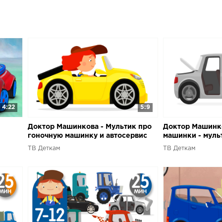
мультфильмы 
КанукиМультф
...Развивающ
конструктор 3
3D ...Игрушеч
собирают мод
бегите собир
приложение 
4:22
5:9
Доктор Машинкова - Мультик про
Доктор Машинко
гоночную машинку и автосервис
машинки - муль
ТВ Деткам
ТВ Деткам