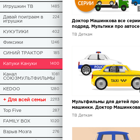
Игрушкин ТВ
1485
Давай поиграем в
224
Доктор Машинкова все сери
игрушки
подряд. Мультики про автос
КУКУТИКИ
402
ТВ Деткам
Фиксики
1246
СИНИЙ ТРАКТОР
185
Капуки Кануки
1400
Канал
1081
СОЮЗМУЛЬТФИЛЬМЫ
KEDOO
1280
+ Для всей семьи
22113
Мультфильмы для детей про
машинки. Доктор Машинкова
Top Five
287
в отпуск.
ТВ Деткам
FAMILY BOX
1020
Взрыв Мозга
276