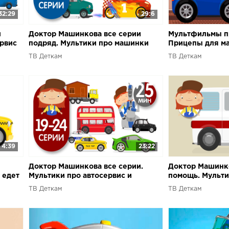
32:29
29:6
и
Доктор Машинкова все серии
Мультфильмы п
ервис
подряд. Мультики про машинки
Прицепы для м
Машинкова
ТВ Деткам
ТВ Деткам
4:39
23:22
Доктор Машинкова все серии.
Доктор Машинк
 едет
Мультики про автосервис и
помощь. Мульти
машинки
машинки
ТВ Деткам
ТВ Деткам