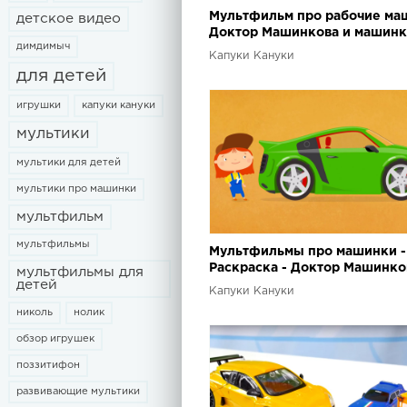
Мультфильм про рабочие ма
детское видео
Доктор Машинкова и машин
димдимыч
трансформеры :)
Капуки Кануки
для детей
игрушки
капуки кануки
мультики
мультики для детей
мультики про машинки
мультфильм
мультфильмы
Мультфильмы про машинки -
Раскраска - Доктор Машинко
мультфильмы для
детей
АУДИ
Капуки Кануки
николь
нолик
обзор игрушек
поззитифон
развивающие мультики