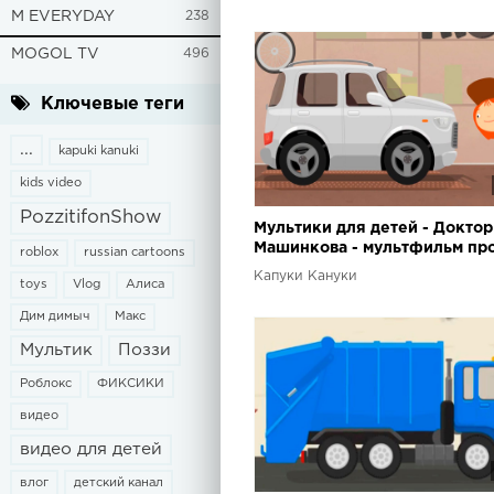
M EVERYDAY
238
MOGOL TV
496
Ключевые теги
...
kapuki kanuki
kids video
PozzitifonShow
Мультики для детей - Доктор
Машинкова - мультфильм пр
roblox
russian cartoons
внедорожник и ФАРЫ
Капуки Кануки
toys
Vlog
Алиса
Дим димыч
Макс
Мультик
Поззи
Роблокс
ФИКСИКИ
видео
видео для детей
влог
детский канал