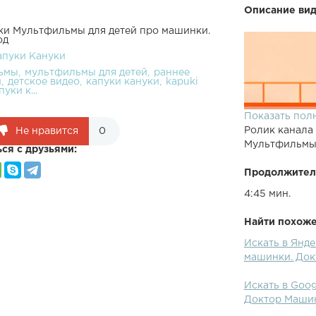
Описание вид
ки Мультфильмы для детей про машинки.
од
апуки Кануки
ьмы
мультфильмы для детей
раннее
й
детское видео
капуки кануки
kapuki
пуки к...
Показать пол
Ролик канала
Не нравится
0
Мультфильмы 
ся с друзьями:
Продолжител
4:45 мин.
Найти похожее
Искать в Янд
Мультик для д
машинки. Док
жёлтом кабрио
автомобили. 
Искать в Goo
делают это н
Доктор Машин
конструктор -