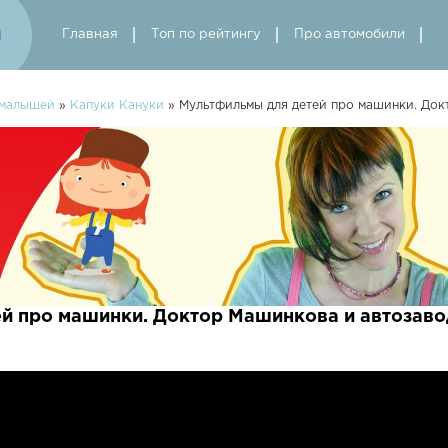
Главная
Топ по рейтингу
Про автомобили
 малышей
»
Капуки Кануки
» Мультфильмы для детей про машинки. Док
й про машинки. Доктор Машинкова и автозаво