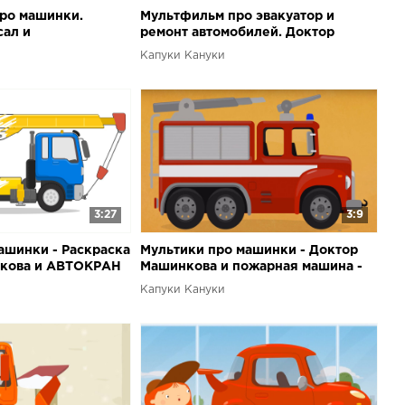
ро машинки.
Мультфильм про эвакуатор и
ал и
ремонт автомобилей. Доктор
 доктора
Машинкова
Капуки Кануки
3:27
3:9
ашинки - Раскраска
Мультики про машинки - Доктор
нкова и АВТОКРАН
Машинкова и пожарная машина -
раскраска
Капуки Кануки