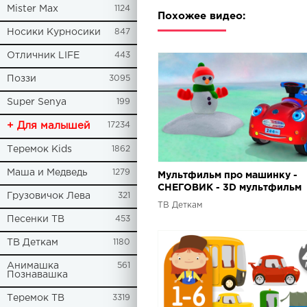
Mister Max
1124
Похожее видео:
Носики Курносики
847
Отличник LIFE
443
Поззи
3095
Super Senya
199
+ Для малышей
17234
Теремок Kids
1862
Маша и Медведь
1279
Мультфильм про машинку -
СНЕГОВИК - 3D мультфильм
Грузовичок Лева
321
конструктор
ТВ Деткам
Песенки ТВ
453
ТВ Деткам
1180
Анимашка
561
Познавашка
Теремок ТВ
3319