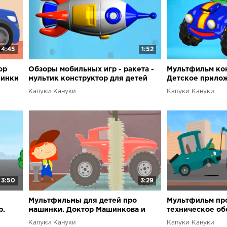
4:45
1:52
ор
Обзоры мобильных игр - ракета -
Мультфильм кон
шинки
мультик конструктор для детей
Детское прилож
Капуки Кануки
Капуки Кануки
3:50
3:29
Мультфильмы для детей про
Мультфильм про
р.
машинки. Доктор Машинкова и
техническое об
автомойка. Внедорожник.
Доктор Машинко
Капуки Кануки
Капуки Кануки