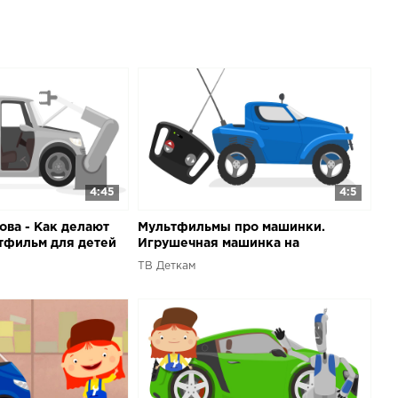
2015 в 2D и 3D на нашем детском канале Капуки
ильм конструктор 2D - Солнечный Сюрприз
ий мультфильм "На детской площадке" мультик
D ...Приложение Build and Play обзоры мультфильмы в
ные конструкторы. Видео с Машей ...Машинки Бас и Спиди
ельки автомобилей. мультфильмы из игрушек ...А потом
ать свой любимый конструктор!Скачать бесплатное
Доктор Машинкова
4:45
4:5
ва - Как делают
Мультфильмы про машинки.
тфильм для детей
Игрушечная машинка на
радиоуправлении. Доктор
ТВ Деткам
Машинкова