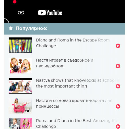
Популярное:
Diana and Roma in the Escape Room
Challenge
Настя играет в съедобное и
несъедобное
Nastya shows that knowledge at school is
the most important thing
Настя и её новая кровать-карета для
принцессы
Roma and Diana in the Best Amazing Kids
Challenge