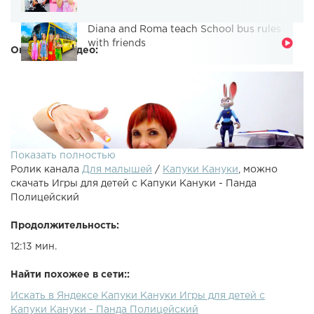
Diana and Roma teach School bus rules
with friends
Описание видео:
Показать полностью
Ролик канала
Для малышей
/
Капуки Кануки
, можно
скачать Игры для детей с Капуки Кануки - Панда
Полицейский
Продолжительность:
12:13 мин.
Развивающие игры для детей с Капуки Кануки! Урок
английского с весёлой детской игрой! Сегодня Джуди
Найти похожее в сети::
Хопс (мультфильм Зверополис) проводит инструктаж.
Искать в Яндексе Капуки Кануки Игры для детей с
Полицейские машинки Робокар Поли и Шериф из
Капуки Кануки - Панда Полицейский
мультфильма Тачки должны пройти приложение Панда