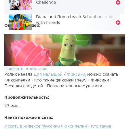
Challenge
Diana and Roma teach School bus rules
with friends
Описание видео:
Показать полностью
Ролик канала
Для малышей
/
Фиксики
, можно скачать
Фиксипелки - Кто такие фиксики (new) - Фиксики |
Песенки для детей - Познавательные мультики
Продолжительность:
1:7 мин.
А кто такие фиксики - большой-большой секрет!Альбом
"Фиксипелки 2" в iTunes - Слушать на Яндекс.Музыке -
Найти похожее в сети::
"Фиксиклуб" - развивающие игры с фиксиками - Группа
Искать в Яндексе Фиксики Фиксипелки - Кто такие
мультсериала "Фиксики" В Контакте - Facebook - Twitter