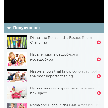
Популярное:
Diana and Roma in the Escape Room
Challenge
Настя играет в съедобное и
несъедобное
Nastya shows that knowledge at school is
the most important thing
Настя и её новая кровать-карета для
принцессы
Roma and Diana in the Best Amazing Kids