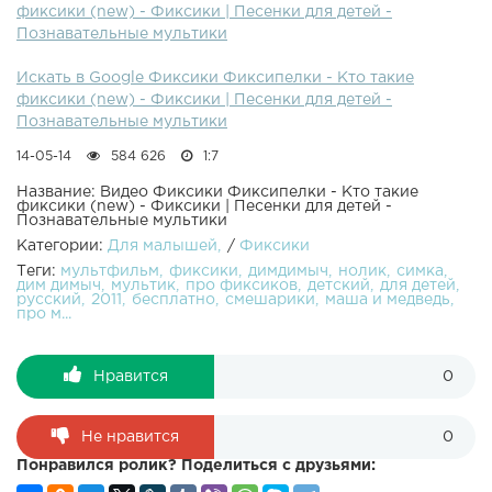
фиксики (new) - Фиксики | Песенки для детей -
-
Познавательные мультики
Искать в Google Фиксики Фиксипелки - Кто такие
фиксики (new) - Фиксики | Песенки для детей -
Познавательные мультики
14-05-14
584 626
1:7
Название: Видео Фиксики Фиксипелки - Кто такие
фиксики (new) - Фиксики | Песенки для детей -
Познавательные мультики
Категории:
Для малышей
/
Фиксики
Теги:
мультфильм
фиксики
димдимыч
нолик
симка
дим димыч
мультик
про фиксиков
детский
для детей
русский
2011
бесплатно
смешарики
маша и медведь
про м...
Нравится
0
Не нравится
0
Понравился ролик? Поделиться с друзьями: