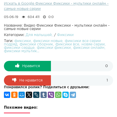
Искать в Google Фиксики Фиксики - мультики онлайн -
самые новые серии
05-06-19
604 411
0:0
Название: Видео Фиксики Фиксики - мультики онлайн -
самые новые серии
Категории:
Для малышей
/
Фиксики
Теги:
фиксики
фиксики новые
фиксики все серии
подряд
фиксики сборник
фиксики все
новяе серии
фиксики сердце
фиксики фиксики
фиксики онлайн
фиксики мультик...
Нравится
0
Не нравится
1
Понравился ролик? Поделиться с друзьями:
Похожее видео: