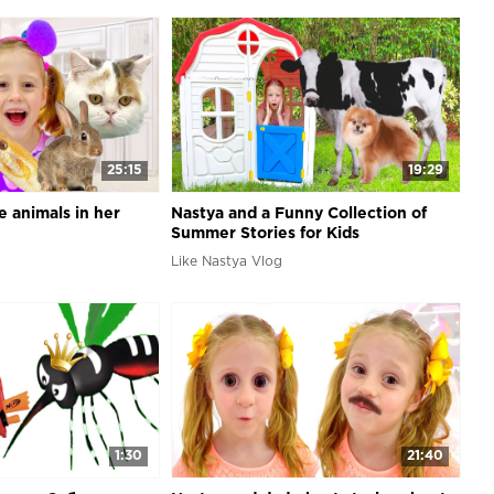
25:15
19:29
e animals in her
Nastya and a Funny Collection of
Summer Stories for Kids
Like Nastya Vlog
1:30
21:40