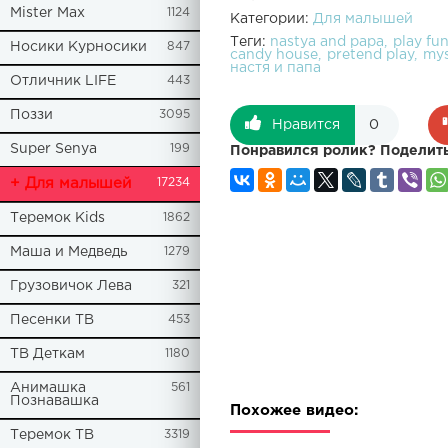
Mister Max
1124
Категории:
Для малышей
Теги:
nastya and papa
play fu
Носики Курносики
847
candy house
pretend play
mys
настя и папа
Отличник LIFE
443
Поззи
3095
Нравится
0
Super Senya
199
Понравился ролик? Поделить
+ Для малышей
17234
Теремок Kids
1862
Маша и Медведь
1279
Грузовичок Лева
321
Песенки ТВ
453
ТВ Деткам
1180
Анимашка
561
Познавашка
Похожее видео:
Теремок ТВ
3319