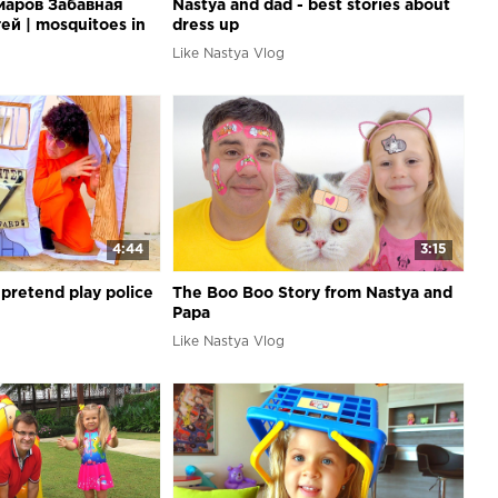
маров Забавная
Nastya and dad - best stories about
ей | mosquitoes in
dress up
Like Nastya Vlog
4:44
3:15
pretend play police
The Boo Boo Story from Nastya and
Papa
Like Nastya Vlog