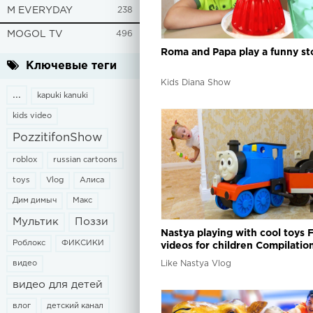
M EVERYDAY
238
MOGOL TV
496
Roma and Papa play a funny st
Ключевые теги
Kids Diana Show
...
kapuki kanuki
kids video
PozzitifonShow
roblox
russian cartoons
toys
Vlog
Алиса
Дим димыч
Макс
Мультик
Поззи
Nastya playing with cool toys 
Роблокс
ФИКСИКИ
videos for children Compilatio
видео
Like Nastya Vlog
видео для детей
влог
детский канал