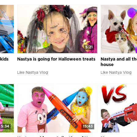
5:21
kids
Nastya is going for Halloween treats
Nastya and all th
house
Like Nastya Vlog
Like Nastya Vlog
5:34
15:43