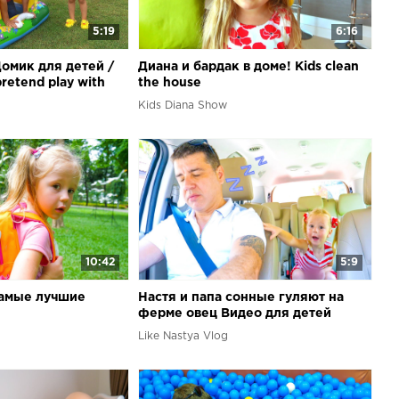
5:19
6:16
Домик для детей /
Диана и бардак в доме! Kids clean
retend play with
the house
Kids Diana Show
10:42
5:9
 самые лучшие
Настя и папа сонные гуляют на
ферме овец Видео для детей
Nastya and papa sleeping at farm
Like Nastya Vlog
sheep