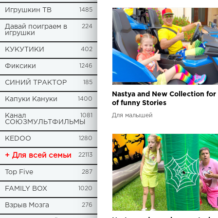
Игрушкин ТВ
1485
Давай поиграем в
224
игрушки
КУКУТИКИ
402
Фиксики
1246
СИНИЙ ТРАКТОР
185
Nastya and New Collection for 
Капуки Кануки
1400
of funny Stories
Канал
1081
Для малышей
СОЮЗМУЛЬТФИЛЬМЫ
KEDOO
1280
+ Для всей семьи
22113
Top Five
287
FAMILY BOX
1020
Взрыв Мозга
276