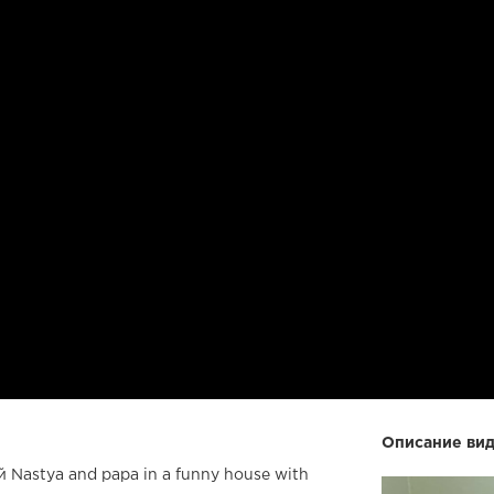
Описание вид
Nastya and papa in a funny house with