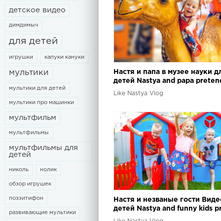
детское видео
димдимыч
для детей
игрушки
капуки кануки
Настя и папа в музее науки д
мультики
детей Nastya and papa preten
мультики для детей
at the children&#39;s museum
Like Nastya Vlog
мультики про машинки
мультфильм
мультфильмы
мультфильмы для
детей
николь
нолик
обзор игрушек
поззитифон
Настя и незваные гости Виде
детей Nastya and funny kids p
развивающие мультики
play with toys