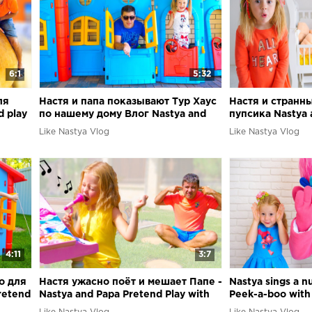
6:1
5:32
ля
Настя и папа показывают Тур Хаус
Настя и странн
d play
по нашему дому Влог Nastya and
пупсика Nastya 
papa pretend play with playhouse
pretend play wit
Like Nastya Vlog
Like Nastya Vlog
4:11
3:7
о для
Настя ужасно поёт и мешает Папе -
Nastya sings a n
retend
Nastya and Papa Pretend Play with
Peek-a-boo with 
Musical Instruments
troll and pretend