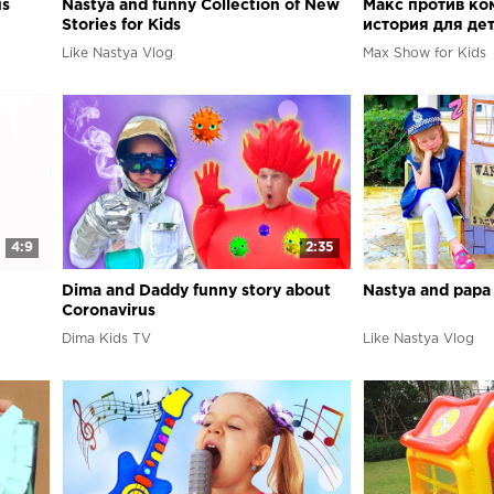
us
Nastya and funny Collection of New
Макс против ко
Stories for Kids
история для дет
our house
Like Nastya Vlog
Max Show for Kids
4:9
2:35
Dima and Daddy funny story about
Nastya and papa 
Coronavirus
Dima Kids TV
Like Nastya Vlog