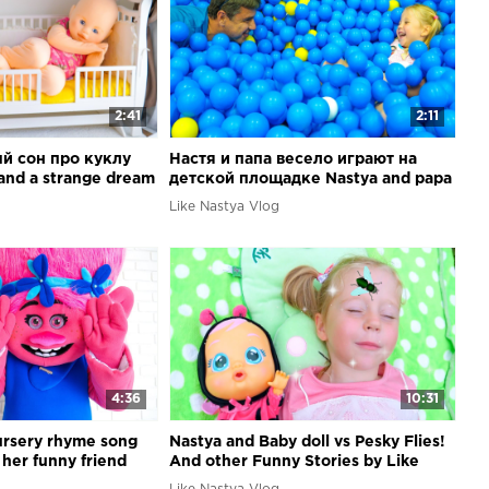
2:41
2:11
ый сон про куклу
Настя и папа весело играют на
and a strange dream
детской площадке Nastya and papa
h funny giant doll
family playtime on the playground
Like Nastya Vlog
4:36
10:31
ursery rhyme song
Nastya and Baby doll vs Pesky Flies!
her funny friend
Аnd other Funny Stories by Like
 play
Nastya