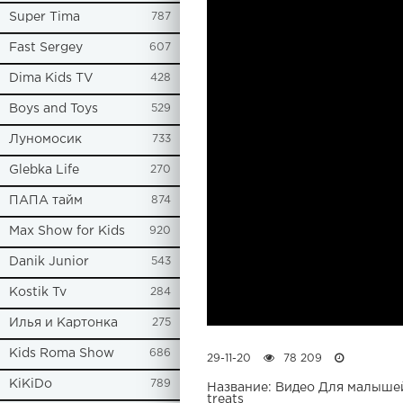
Super Tima
787
Fast Sergey
607
Dima Kids TV
428
Boys and Toys
529
Луномосик
733
Glebka Life
270
ПАПА тайм
874
Max Show for Kids
920
Danik Junior
543
Kostik Tv
284
Илья и Картонка
275
Kids Roma Show
686
29-11-20
78 209
KiKiDo
789
Название: Видео Для малышей 
treats