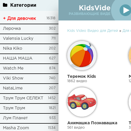
Категории
+ Для девочек
16318
Лерочка
302
Kids Video Видео для Детей
»
Для
Valensia Lucky
711
Nika Kiko
202
НАША МАША
627
Watch Me
874
Теремок Kids
Viki Show
740
1862 видео
1
NataLime
207
Трум Трум СЕЛЕКТ
1452
Трум Трум
1821
Лум Планет
933
Анимашка Познавашка
561 видео
3
Masha Zoom
1534