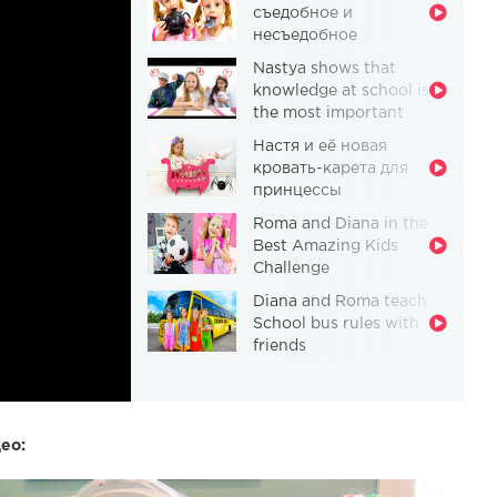
съедобное и
несъедобное
Nastya shows that
knowledge at school is
the most important
thing
Настя и её новая
кровать-карета для
принцессы
Roma and Diana in the
Best Amazing Kids
Challenge
Diana and Roma teach
School bus rules with
friends
ео: