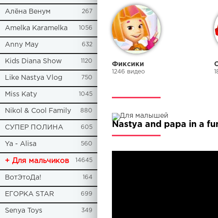
Алёна Венум
267
Amelka Karamelka
1056
Anny May
632
Kids Diana Show
1120
Фиксики
1246 видео
1
Like Nastya Vlog
750
Miss Katy
1045
Nikol & Cool Family
880
Nastya and papa in a f
СУПЕР ПОЛИНА
605
Ya - Alisa
560
+ Для мальчиков
14645
ВотЭтоДа!
164
ЕГОРКА STAR
699
Senya Toys
349