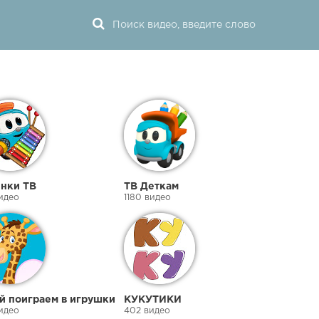
нки ТВ
ТВ Деткам
идео
1180 видео
й поиграем в игрушки
КУКУТИКИ
идео
402 видео