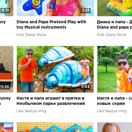
5:31
3:23
ory
Diana and Papa Pretend Play with
Диана и папа - 
toy Musical Instruments
Diana and papa p
toy house
Kids Diana Show
Kids Diana Show
11:34
5:53
Funny
Настя и папа играют в прятки в
Настя и папа -
n
Необычном парке развлечений
новые серии
Nastya and papa playing hide and
Like Nastya Vlog
Like Nastya Vlog
seek