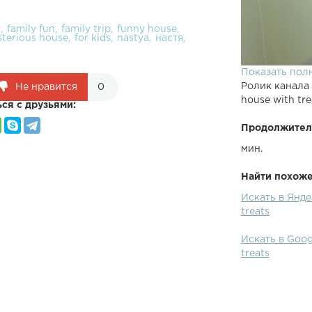
n
family fun
family trip
funny house
terious house
for kids
nastya
настя
Показать пол
Ролик канала
Не нравится
0
house with tre
ся с друзьями:
Продолжител
мин.
Найти похожее
Искать в Янде
treats
Искать в Goog
treats