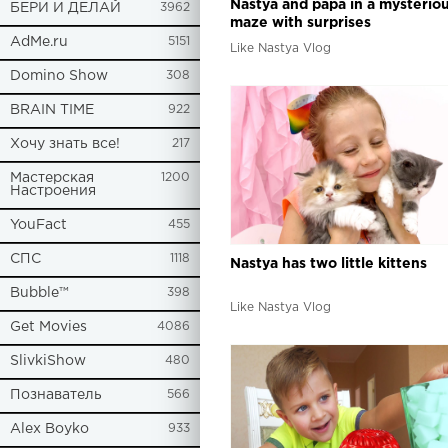
Nastya and papa in a mysterio
БЕРИ И ДЕЛАЙ
3962
maze with surprises
AdMe.ru
5151
Like Nastya Vlog
Domino Show
308
BRAIN TIME
922
Хочу знать все!
217
Мастерская
1200
Настроения
YouFact
455
СПС
1118
Nastya has two little kittens
Bubble™
398
Like Nastya Vlog
Get Movies
4086
SlivkiShow
480
Познаватель
566
Alex Boyko
933