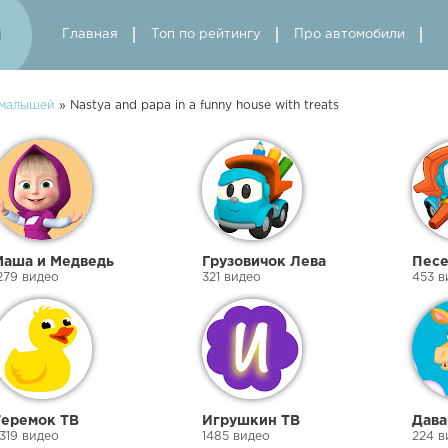
Главная
Топ по рейтингу
Про автомобили
 малышей
» Nastya and papa in a funny house with treats
Маша и Медведь
Грузовичок Лева
Песе
279 видео
321 видео
453 в
Теремок ТВ
Игрушкин ТВ
Дава
319 видео
1485 видео
224 в