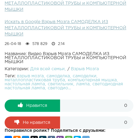
МЕТАЛЛОПЛАСТИКОВОЙ ТРУБЫ и КОМПЬЮТЕРНОЙ
НОВЫЕ ВЫПУСКИ: ●Группа в Одноклассниках: ●Группа
МЫШКИ
ВКонтакте: ●ВКонтакте: ●Поддержать канал можно
задонатив на эти кошельки:WebMoney
Искать в Google Взрыв Мозга САМОДЕЛКА ИЗ
R124205901711Z260756984251Музыка: Itro & Tobu -
МЕТАЛЛОПЛАСТИКОВОЙ ТРУБЫ и КОМПЬЮТЕРНОЙ
Holiday by Tobu( ) is licensed under a Creative Commons
МЫШКИ
License( ).
26-04-18
578 829
2:14
Название: Видео Взрыв Мозга САМОДЕЛКА ИЗ
МЕТАЛЛОПЛАСТИКОВОЙ ТРУБЫ и КОМПЬЮТЕРНОЙ
МЫШКИ
Категории:
Для всей семьи
/
Взрыв Мозга
Теги:
взрыв мозга
самоделка
самоделки
металлопластиковая труба
компьютерная мышка
настольная лампа
светильник
лампа
светодиодная
настольная лампа
светодио...
Нравится
0
Не нравится
0
Понравился ролик? Поделиться с друзьями: