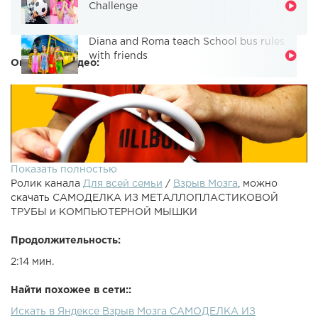
Challenge
Diana and Roma teach School bus rules
with friends
Описание видео:
Показать полностью
Ролик канала
Для всей семьи
/
Взрыв Мозга
, можно
скачать САМОДЕЛКА ИЗ МЕТАЛЛОПЛАСТИКОВОЙ
ТРУБЫ и КОМПЬЮТЕРНОЙ МЫШКИ
Продолжительность:
2:14 мин.
Простая и крутая самоделка. Не выбрасывайте
металлопластиковую трубу и неисправную
Найти похожее в сети::
компьютерную мышку. Из них можно сделать
Искать в Яндексе Взрыв Мозга САМОДЕЛКА ИЗ
светодиодную настольную лампу.●ПОДПИШИСЬ НА