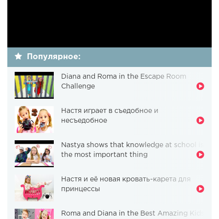
Популярное:
Diana and Roma in the Escape Room
Challenge
Настя играет в съедобное и
несъедобное
Nastya shows that knowledge at school is
the most important thing
Настя и её новая кровать-карета для
принцессы
Roma and Diana in the Best Amazing Kids