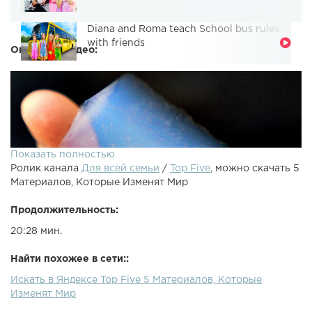
Diana and Roma teach School bus rules
with friends
Описание видео:
Показать полностью
Ролик канала
Для всей семьи
/
Top Five
, можно скачать 5
Материалов, Которые Изменят Мир
Продолжительность:
20:28 мин.
Бесплатная онлайн-конференция от Skillbox —
Найти похожее в сети::
ПОДПИШИСЬ НА НОВЫЕ ТОПЫ: Паблик Вконтакте:
Искать в Яндексе Top Five 5 Материалов, Которые
РЕКЛАМА: В этом видео расскажу про 5 материалов,
Изменят Мир
которые изменят мир.