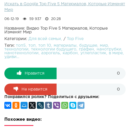
Искать в Google Top Five 5 Материалов, Которые Изменят
Мир
06-12-19
59 937
20:28
Название: Видео Top Five 5 Материалов, Которые
Изменят Мир
Категории:
Для всей семьи
/
Top Five
Теги:
топ5
топ
топ 10
материалы
будущее
мир
технологии
технологии будущего
графен
нанотрубки
нанотехнологии
аэрогель
карбон
углепластик
в мире
удиви...
Нравится
0
Не нравится
0
Понравился ролик? Поделиться с друзьями:
Похожее видео: