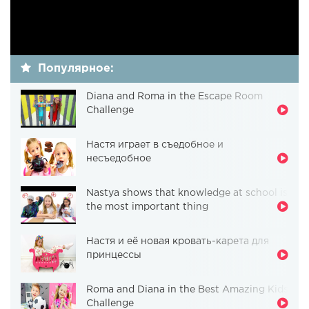
Популярное:
Diana and Roma in the Escape Room
Challenge
Настя играет в съедобное и
несъедобное
Nastya shows that knowledge at school is
the most important thing
Настя и её новая кровать-карета для
принцессы
Roma and Diana in the Best Amazing Kids
Challenge