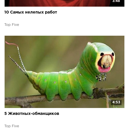
3:48
10 Самых нелепых работ
Top Five
4:53
5 Животных-обманщиков
Top Five