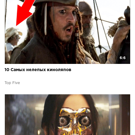
6:6
10 Самых нелепых киноляпов
Top Five