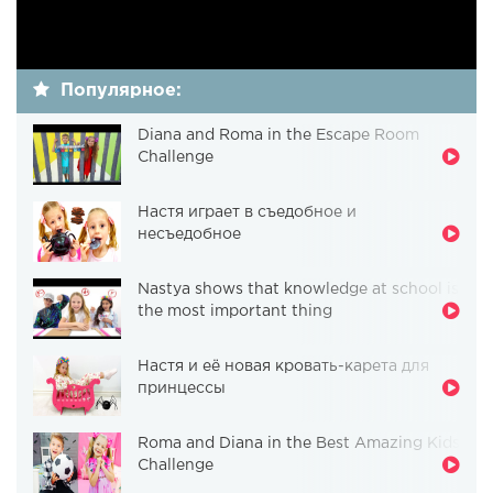
Популярное:
Diana and Roma in the Escape Room
Challenge
Настя играет в съедобное и
несъедобное
Nastya shows that knowledge at school is
the most important thing
Настя и её новая кровать-карета для
принцессы
Roma and Diana in the Best Amazing Kids
Challenge