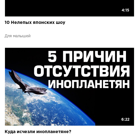
4:15
10 Нелепых японских шоу
Для малышей
6:22
Куда исчезли инопланетяне?