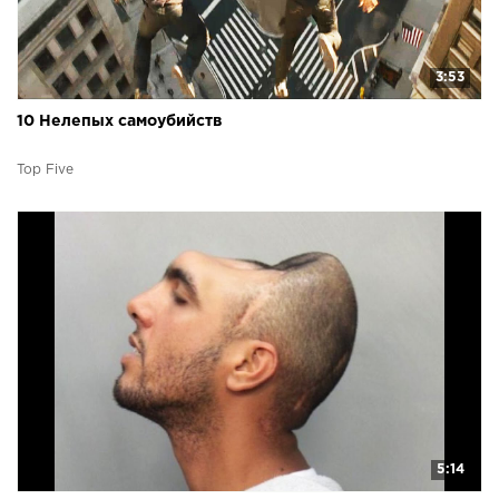
3:53
10 Нелепых самоубийств
Top Five
5:14