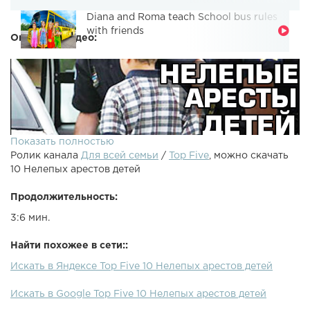
Diana and Roma teach School bus rules
with friends
Описание видео:
Показать полностью
Ролик канала
Для всей семьи
/
Top Five
, можно скачать
10 Нелепых арестов детей
Продолжительность:
3:6 мин.
Смартфоны Meizu - ПОДПИШИСЬ НА НОВЫЕ ТОПЫ:
Найти похожее в сети::
Паблик Вконтакте: РЕКЛАМА: В этом видео расскажу
Искать в Яндексе Top Five 10 Нелепых арестов детей
про нелепые аресты детей.
Искать в Google Top Five 10 Нелепых арестов детей