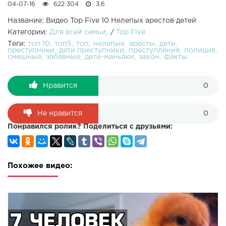
04-07-16
622 304
3:6
Название: Видео Top Five 10 Нелепых арестов детей
Категории:
Для всей семьи
/
Top Five
Теги:
топ 10
топ5
топ
нелепые
аресты
дети
преступники
дети преступники
преступления
полиция
смешные
забавные
дети-маньяки
закон
факты
Нравится
0
Не нравится
0
Понравился ролик? Поделиться с друзьями:
Похожее видео: