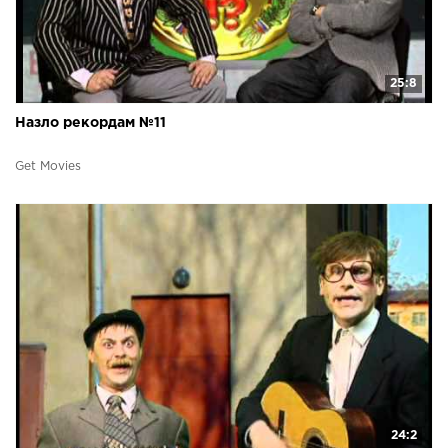
25:8
Назло рекордам №11
Get Movies
24:2