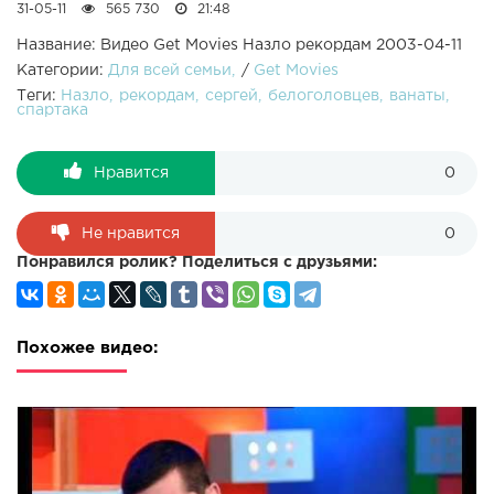
31-05-11
565 730
21:48
Название: Видео Get Movies Назло рекордам 2003-04-11
Категории:
Для всей семьи
/
Get Movies
Теги:
Назло
рекордам
сергей
белоголовцев
ванаты
спартака
Нравится
0
Не нравится
0
Понравился ролик? Поделиться с друзьями:
Похожее видео: