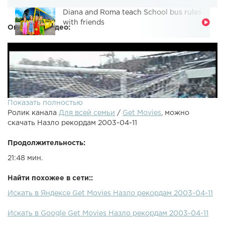
Diana and Roma teach School bus rules
with friends
Описание видео:
Показать полностью
Ролик канала
Для всей семьи
/
Get Movies
, можно
скачать Назло рекордам 2003-04-11
Продолжительность:
21:48 мин.
Найти похожее в сети::
Искать в Яндексе Get Movies Назло рекордам 2003-04-11
Юмористическая телепередача Назло рекордам
Искать в Google Get Movies Назло рекордам 2003-04-11