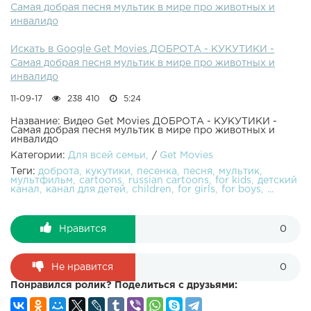
Самая добрая песня мультик в мире про животных и
побаиваются их. С этим нужно срочно что-то делать!
инвалидо
Необходимо объяснить всем малышам, что все дети, не
зависимо от их физиологических и внешних отличий
Искать в Google Get Movies ДОБРОТА - КУКУТИКИ -
нуждаются в ласке, добре и внимании. И очень хотят
Самая добрая песня мультик в мире про животных и
дружить. Надеемся, что наша песня поможет малышам
инвалидо
это понять.Разместите у себя в группе эту песенку.
Сделай Мир добрее.Спасибо!Слова: Анастасия
11-09-17
238 410
5:24
ТрофимоваМузыка: Алексей ПарфёновРисунки: Мария
КругляковаМультипликация: Евгения
Название: Видео Get Movies ДОБРОТА - КУКУТИКИ -
Самая добрая песня мультик в мире про животных и
КоноваловаКреативный продюсер: Рустам
инвалидо
СалаховГенеральный продюсер: Артур Днепровский(с)
Категории:
Для всей семьи
/
Get Movies
ООО "БИГ ПАПА"Москва, 2017www.bigpapamedia.ru
Теги:
доброта
кукутики
песенка
песня
мультик
мультфильм
cartoons
russian cartoons
for kids
детский
канал
канал для детей
children
for girls
for boys
...
Нравится
0
Не нравится
0
Понравился ролик? Поделиться с друзьями: