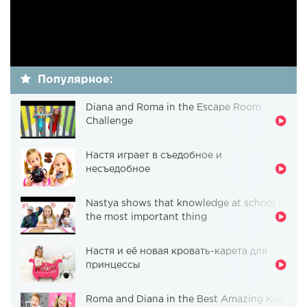
Популярное:
Diana and Roma in the Escape Room
Challenge
Настя играет в съедобное и
несъедобное
Nastya shows that knowledge at school is
the most important thing
Настя и её новая кровать-карета для
принцессы
Roma and Diana in the Best Amazing Kids