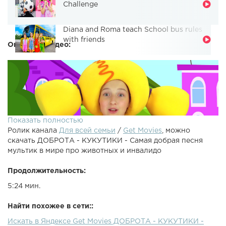
Challenge
Diana and Roma teach School bus rules
with friends
Описание видео:
Показать полностью
Ролик канала
Для всей семьи
/
Get Movies
, можно
скачать ДОБРОТА - КУКУТИКИ - Самая добрая песня
мультик в мире про животных и инвалидо
Продолжительность:
5:24 мин.
Мы очень не любим слово инвалид за то, что оно очень
грубое. И больше всего нам грустно оттого, что
Найти похожее в сети::
особенные и не похожие на других дети малыши
Искать в Яндексе Get Movies ДОБРОТА - КУКУТИКИ -
становятся изгоями. Другие дети сторонятся и