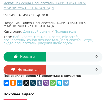
Искать в Google Познаватель НАРИСОВАЛ МЕЧ
МАЙНКРАФТ из ШОКОЛАДА
14-10-16
451 967
10:11
Название: Видео Познаватель НАРИСОВАЛ МЕЧ
МАЙНКРАФТ из ШОКОЛАДА
Категории:
Для всей семьи
/
Познаватель
Теги:
майнкрафт
меч майнкрафт
minecraft
познаватель
канал познаватель
познаватель ютуб
видео познаватель
рисунки шоколадом
Нравится
0
Не нравится
0
Понравился ролик? Поделиться с друзьями:
Похожее видео: