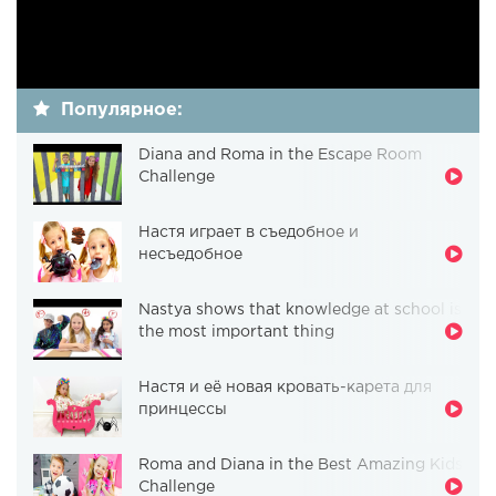
Популярное:
Diana and Roma in the Escape Room
Challenge
Настя играет в съедобное и
несъедобное
Nastya shows that knowledge at school is
the most important thing
Настя и её новая кровать-карета для
принцессы
Roma and Diana in the Best Amazing Kids
Challenge