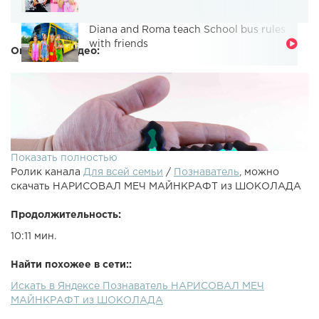
Diana and Roma teach School bus rules
with friends
Описание видео:
Показать полностью
Ролик канала
Для всей семьи
/
Познаватель
, можно
скачать НАРИСОВАЛ МЕЧ МАЙНКРАФТ из ШОКОЛАДА
Продолжительность:
10:11 мин.
МЕЧ МАЙНКРАФТ из ШОКОЛАДА. Ребята, сегодня я буду
Найти похожее в сети::
рисовать шоколадом мечь и кирку из МайнкрафтГруппа
Искать в Яндексе Познаватель НАРИСОВАЛ МЕЧ
VK Познаватель: ---------✔Все Ютюберы из шоколада
МАЙНКРАФТ из ШОКОЛАДА
*****************************3D РУЧКА И МЕЧ МАЙНКРАФТ
из ШОКОЛАДА Подписывайтесь на канал: