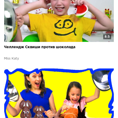
8:5
Челлендж Сквиши против шоколада
Miss Katy