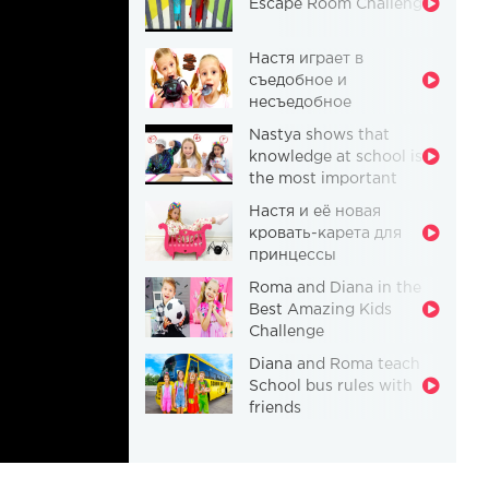
Escape Room Challenge
Настя играет в
съедобное и
несъедобное
Nastya shows that
knowledge at school is
the most important
thing
Настя и её новая
кровать-карета для
принцессы
Roma and Diana in the
Best Amazing Kids
Challenge
Diana and Roma teach
School bus rules with
friends