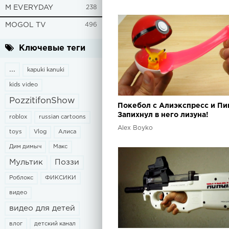
M EVERYDAY
238
MOGOL TV
496
Ключевые теги
...
kapuki kanuki
kids video
PozzitifonShow
Покебол с Алиэкспресс и Пи
Запихнул в него лизуна!
roblox
russian cartoons
Alex Boyko
toys
Vlog
Алиса
Дим димыч
Макс
Мультик
Поззи
Роблокс
ФИКСИКИ
видео
видео для детей
влог
детский канал