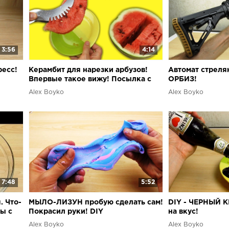
3:56
4:14
ресс!
Керамбит для нарезки арбузов!
Автомат стрел
Впервые такое вижу! Посылка с
ОРБИЗ!
Алиэкспресс
Alex Boyko
Alex Boyko
7:48
5:52
. Что-
МЫЛО-ЛИЗУН пробую сделать сам!
DIY - ЧЕРНЫЙ К
ны с
Покрасил руки! DIY
на вкус!
Alex Boyko
Alex Boyko