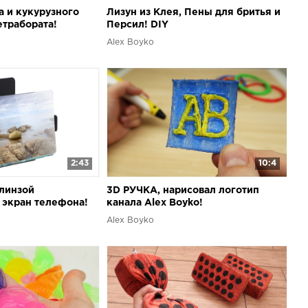
а и кукурузного
Лизун из Клея, Пены для бритья и
етрабората!
Персил! DIY
Alex Boyko
2:43
10:4
 линзой
3D РУЧКА, нарисовал логотип
 экран телефона!
канала Alex Boyko!
Alex Boyko