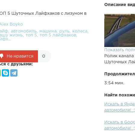
Описание вид
ТОП 5 Шуточных Лайфхаков с лизуном в
Alex Boyko
айф
автомобиль
машина
руль
колеса
вашу жизнь
топ 5
топ 5 лайфхаков
йфх...
Показать пол
Ролик канала
Не нравится
0
Шуточных Лай
ся с друзьями:
Продолжител
3:54 мин.
Найти похожее
Искать в Янд
➤ Канал unbox
автомобиле! :
покупал тут: 
участия в кон
Искать в Goo
ВК2. Подписат
автомобиле! :
Определение 