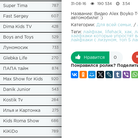
31-08-16
190 534
3:54
Super Tima
787
Название: Видео Alex Boyko 
Fast Sergey
607
автомобиле! :)
Категории:
Для всей семьи
/
Dima Kids TV
428
Теги:
лайфхак
lifehack
хак
л
хайфхаки которые упростят 
Boys and Toys
529
лайфхаки с лизуном
топ 5 ла
Луномосик
733
Нравится
0
Glebka Life
270
Понравился ролик? Поделить
ПАПА тайм
874
Max Show for Kids
920
Danik Junior
543
Kostik Tv
284
Илья и Картонка
275
Kids Roma Show
686
KiKiDo
789