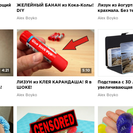
яющий
ЖЕЛЕЙНЫЙ БАНАН из Кока-Колы!
Лизун из йогурт
DIY
крахмала. Без т
Alex Boyko
Alex Boyko
4:21
5:10
ЛИЗУН из КЛЕЯ КАРАНДАША! Я в
Подставка с 3D
!
ШОКЕ!
увеличивающая
alex boyko
Alex Boyko
Alex Boyko