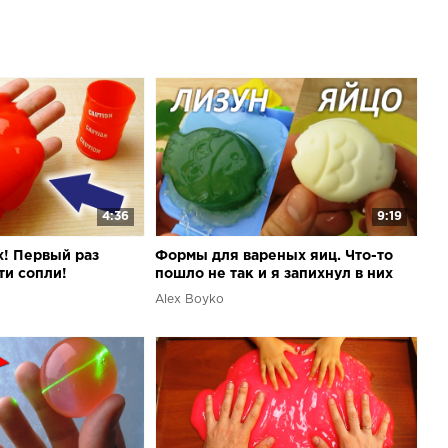
 группе AB Channel в разделе Видеозаписи.Пример
обедителя: --------Приветствую Вас на канале Alex
анал посвящен распаковкам и обзорам разных
джетов, вещей, игрушек, приколов, фокусов и прочих
итая.Каждый обзор сопровождается ссылками на
ного товара!Покупайте у проверенных продавцов на
arBest, Banggood!
4:36
9:19
х! Первый раз
Формы для вареных яиц. Что-то
ти сопли!
пошло не так и я запихнул в них
лизуна!
Alex Boyko