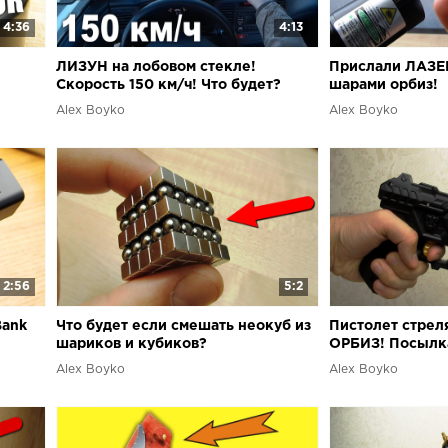
4:36
4:13
ЛИЗУН на лобовом стекле!
Прислали ЛАЗЕР
Скорость 150 км/ч! Что будет?
шарами орбиз!
Alex Boyko
Alex Boyko
2:56
5:2
Bank
Что будет если смешать неокуб из
Пистолет стре
шариков и кубиков?
ОРБИЗ! Посылк
Alex Boyko
Alex Boyko