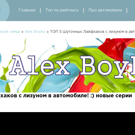
Главная
Топ по рейтингу
Про автомобили
всей семьи
»
Alex Boyko
» ТОП 5 Шуточных Лайфхаков с лизуном в авто
аков с лизуном в автомобиле! :) новые серии