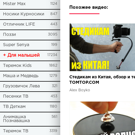
Mister Max
1124
Похожее видео:
Носики Курносики
847
Отличник LIFE
443
Поззи
3095
Super Senya
199
+ Для малышей
17234
Теремок Kids
1862
Маша и Медведь
1279
Стедикам из Китая, обзор и т
TOMTOP.COM
Грузовичок Лева
321
Alex Boyko
Песенки ТВ
453
ТВ Деткам
1180
Анимашка
561
Познавашка
Теремок ТВ
3319