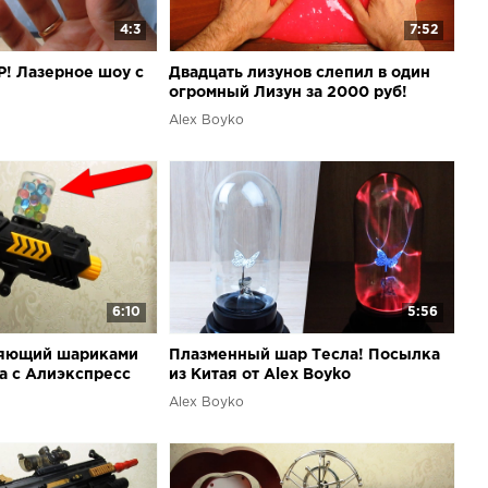
4:3
7:52
! Лазерное шоу с
Двадцать лизунов слепил в один
огромный Лизун за 2000 руб!
Alex Boyko
6:10
5:56
ляющий шариками
Плазменный шар Тесла! Посылка
а с Алиэкспресс
из Китая от Alex Boyko
Alex Boyko