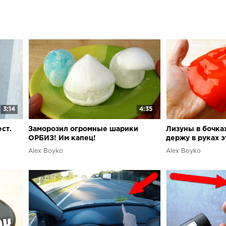
Random.app в
определения п
Boyko!Этот к
интересных га
товаров из К
продавца дан
Aliexpress, Ge
3:14
4:35
ест.
Заморозил огромные шарики
Лизуны в бочка
ОРБИЗ! Им капец!
держу в руках э
Alex Boyko
Alex Boyko