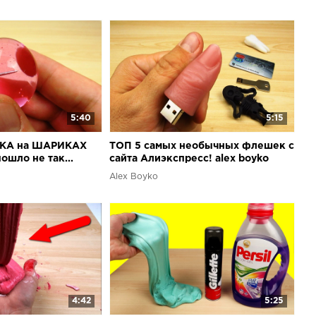
5:40
5:15
СКА на ШАРИКАХ
ТОП 5 самых необычных флешек с
ошло не так...
сайта Алиэкспресс! alex boyko
Alex Boyko
4:42
5:25