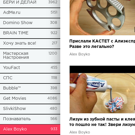
БЕРИ И ДЕЛАЙ
3962
AdMe.ru
5151
Domino Show
308
BRAIN TIME
922
Прислали КАСТЕТ с Алиэксп
Хочу знать все!
217
Разве это легально?
Мастерская
1200
Alex Boyko
Настроения
YouFact
455
СПС
1118
Bubble™
398
Get Movies
4086
SlivkiShow
480
Познаватель
566
Лизун из зубной пасты и клея
то пошло не так! Звери лизу
Alex Boyko
933
Алиэкспресс
Alex Boyko