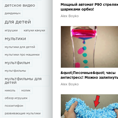
Мощный автомат P90 стрел
детское видео
шариками орбиз!
димдимыч
Alex Boyko
для детей
игрушки
капуки кануки
мультики
мультики для детей
мультики про машинки
мультфильм
мультфильмы
&quot;Песочные&quot; часы
антистресс! Можно залипнуть
мультфильмы для
детей
Alex Boyko
николь
нолик
обзор игрушек
поззитифон
развивающие мультики