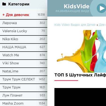
Категории
+ Для девочек
16318
Лерочка
302
Kids Video Видео для Детей
»
Для 
Valensia Lucky
711
Nika Kiko
202
НАША МАША
627
Watch Me
874
Viki Show
740
NataLime
207
ТОП 5 Шуточных Лайфх
Трум Трум СЕЛЕКТ
1452
Трум Трум
1821
Лум Планет
933
Masha Zoom
1534