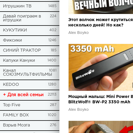
Игрушкин ТВ
1485
Давай поиграем в
224
Этот волчок может крутиться
игрушки
несколько дней! Но как?
КУКУТИКИ
402
Alex Boyko
Фиксики
1246
СИНИЙ ТРАКТОР
185
Капуки Кануки
1400
Канал
1081
СОЮЗМУЛЬТФИЛЬМЫ
KEDOO
1280
+ Для всей семьи
22113
Мощный малыш: Mini Power 
BlitzWolf® BW-P2 3350 mAh
Top Five
287
Alex Boyko
FAMILY BOX
1020
Взрыв Мозга
276