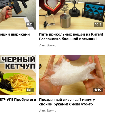
6:11
10:2
яющий шариками
Пять прикольных вещей из Китая!
Распаковка большой посылки!
Alex Boyko
5:11
4:40
ЕТЧУП! Пробую его
Прозрачный лизун за 1 минуту
своими руками! Снова что-то
пошло не так!
Alex Boyko