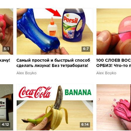
5:1
6:7
качу!
Самый простой и быстрый способ
100 СЛОЕВ ВО
сделать лизуна! Без тетрабората!
ОРБИЗ! Что-то п
DIY своими руками
Alex Boyko
Alex Boyko
4:12
6:14