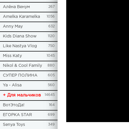
Алёна Венум
267
Amelka Karamelka
1056
Anny May
632
Kids Diana Show
1120
Like Nastya Vlog
750
Miss Katy
1045
Nikol & Cool Family
880
СУПЕР ПОЛИНА
605
Ya - Alisa
560
+ Для мальчиков
14645
ВотЭтоДа!
164
ЕГОРКА STAR
699
Senya Toys
349